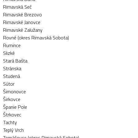
Rimavská Seč
Rimavské Brezovo
Rimavské Janovce
Rimavské Zalužany
Rovné (okres Rimavská Sobota)
Rumince
Slizké
Stará Bašta
Stránska
Studená
Sútor
Šimonovce
Širkovce
Španie Pole
Štrkovec
Tachty
Teplý Vrch
Tomášovce (okres Rimavská Sobota)