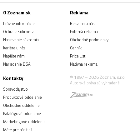
O Zoznam.sk
Reklama
Právne informácie
Reklama u nás
Ochrana súkromia
Externá reklama
Nastavenie súkromia
Obchodné podmienky
Kariéra u nás
Cenník
Napíšte nám
Price List
Nariadenie DSA
Natívna reklama
© 1997 – 2026 Zoznam, s.r.o.
Kontakty
Autorské práva sú vyhradené.
Spravodajstvo
Produktové oddelenie
Obchodné oddelenie
Katalógové oddelenie
Marketingové oddelenie
Máte pre nás tip?