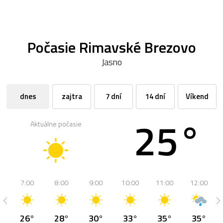
Počasie Rimavské Brezovo
Jasno
dnes
zajtra
7 dní
14 dní
Víkend
25°
Aktuálne počasie
7:00
8:00
9:00
10:00
11:00
12:00
26°
28°
30°
33°
35°
35°