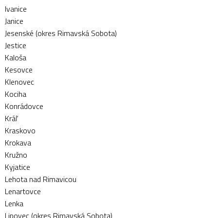
Ivanice
Janice
Jesenské (okres Rimavská Sobota)
Jestice
Kaloša
Kesovce
Klenovec
Kociha
Konrádovce
Kráľ
Kraskovo
Krokava
Kružno
Kyjatice
Lehota nad Rimavicou
Lenartovce
Lenka
Lipovec (okres Rimavská Sobota)