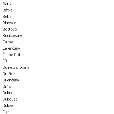
Barca
Bátka
Belín
Blhovce
Bottovo
Budikovany
Cakov
Čerenčany
Čierny Potok
Číž
Dolné Zahorany
Dražice
Drienčany
Drňa
Dubno
Dubovec
Dulovo
Figa