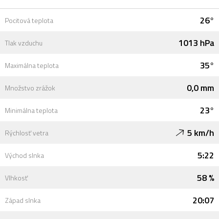
26°
Pocitová teplota
1013 hPa
Tlak vzduchu
35°
Maximálna teplota
0,0 mm
Množstvo zrážok
23°
Minimálna teplota
5 km/h
Rýchlosť vetra
5:22
Východ slnka
58 %
Vlhkosť
20:07
Západ slnka