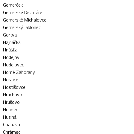
Gemerček
Gemerské Dechtáre
Gemerské Michalovce
Gemerský Jablonec
Gortva
Hajnáčka
Hnúšťa
Hodejov
Hodejovec
Horné Zahorany
Hostice
Hostišovce
Hrachovo
Hrušovo
Hubovo
Husiná
Chanava
Chrámec