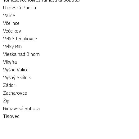
Uzovská Panica
Valice
Včelince
Večelkov
Veľké Teriakovce
Veľký Blh
Vieska nad Blhom
Vlkyňa
Vyšné Valice
Vyšný Skálnik
Zádor
Zacharovce
Žíp
Rimavská Sobota
Tisovec