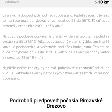
>10 km
Viditeľnosť
V ranných a doobedných hodinách bude jasno. Teplota vzduchu by sa v
tomto čase mala pohybovať v rozmedzí od 21 do 35°C. Fúkať bude
severný vietor s rýchlosťou 3 až 6 km/h.
Na obed a poobede očakávame prehánky. Denná teplota na poludnie
vystúpi na 33 až 35°C. Fúkať bude západný vietor s rýchlosťou 6 až 15
km/h. V poobedných a večerných hodinách bude jasno. Teplota sa
bude pohybovať od 28 do 31°C. Fúkať bude severovýchodný vietor
s intenzitou 13 až 18 km/h.
Najnižšie nočné teploty by sa mali pohybovať v rozmedzí od 20 do
26°C. Fúkať bude severný vietor s rýchlosťou 7 až 11 km/h. Počas noci
bude jasno.
Podrobná predpoveď počasia Rimavské
Brezovo