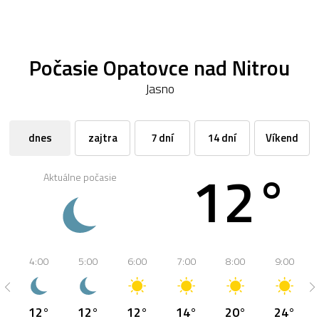
Počasie Opatovce nad Nitrou
Jasno
dnes
zajtra
7 dní
14 dní
Víkend
12°
Aktuálne počasie
4:00
5:00
6:00
7:00
8:00
9:00
12°
12°
12°
14°
20°
24°