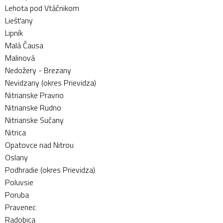
Lehota pod Vtáčnikom
Liešťany
Lipník
Malá Čausa
Malinová
Nedožery - Brezany
Nevidzany (okres Prievidza)
Nitrianske Pravno
Nitrianske Rudno
Nitrianske Sučany
Nitrica
Opatovce nad Nitrou
Oslany
Podhradie (okres Prievidza)
Poluvsie
Poruba
Pravenec
Radobica