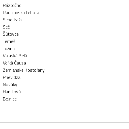
Ráztočno
Rudnianska Lehota
Sebedražie
Seč
Šútovce
Temeš
Tužina
Valaská Belá
Veľká Čausa
Zemianske Kostoľany
Prievidza
Nováky
Handlová
Bojnice