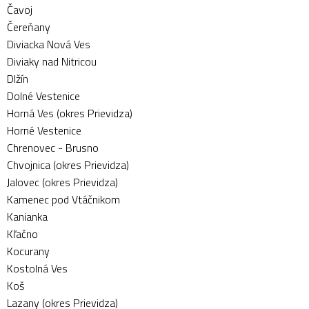
Čavoj
Čereňany
Diviacka Nová Ves
Diviaky nad Nitricou
Dlžín
Dolné Vestenice
Horná Ves (okres Prievidza)
Horné Vestenice
Chrenovec - Brusno
Chvojnica (okres Prievidza)
Jalovec (okres Prievidza)
Kamenec pod Vtáčnikom
Kanianka
Kľačno
Kocurany
Kostolná Ves
Koš
Lazany (okres Prievidza)