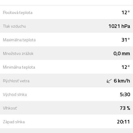
12°
Pocitová teplota
1021 hPa
Tlak vzduchu
31°
Maximálna teplota
0,0 mm
Množstvo zrážok
12°
Minimálna teplota
6 km/h
Rýchlosť vetra
5:30
Východ slnka
73 %
Vlhkosť
20:11
Západ slnka