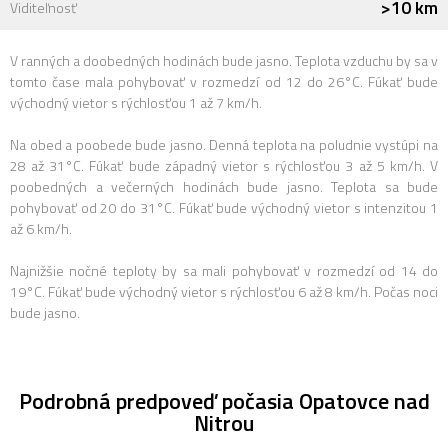
>10 km
Viditeľnosť
V ranných a doobedných hodinách bude jasno. Teplota vzduchu by sa v
tomto čase mala pohybovať v rozmedzí od 12 do 26°C. Fúkať bude
východný vietor s rýchlosťou 1 až 7 km/h.
Na obed a poobede bude jasno. Denná teplota na poludnie vystúpi na
28 až 31°C. Fúkať bude západný vietor s rýchlosťou 3 až 5 km/h. V
poobedných a večerných hodinách bude jasno. Teplota sa bude
pohybovať od 20 do 31°C. Fúkať bude východný vietor s intenzitou 1
až 6 km/h.
Najnižšie nočné teploty by sa mali pohybovať v rozmedzí od 14 do
19°C. Fúkať bude východný vietor s rýchlosťou 6 až 8 km/h. Počas noci
bude jasno.
Podrobná predpoveď počasia Opatovce nad
Nitrou