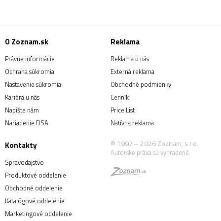
O Zoznam.sk
Reklama
Právne informácie
Reklama u nás
Ochrana súkromia
Externá reklama
Nastavenie súkromia
Obchodné podmienky
Kariéra u nás
Cenník
Napíšte nám
Price List
Nariadenie DSA
Natívna reklama
© 1997 – 2026 Zoznam, s.r.o.
Kontakty
Autorské práva sú vyhradené.
Spravodajstvo
Produktové oddelenie
Obchodné oddelenie
Katalógové oddelenie
Marketingové oddelenie