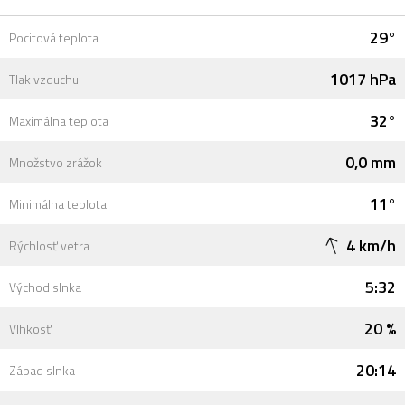
29°
Pocitová teplota
1017 hPa
Tlak vzduchu
32°
Maximálna teplota
0,0 mm
Množstvo zrážok
11°
Minimálna teplota
4 km/h
Rýchlosť vetra
5:32
Východ slnka
20 %
Vlhkosť
20:14
Západ slnka