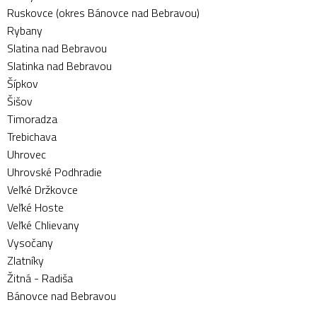
Ruskovce (okres Bánovce nad Bebravou)
Rybany
Slatina nad Bebravou
Slatinka nad Bebravou
Šípkov
Šišov
Timoradza
Trebichava
Uhrovec
Uhrovské Podhradie
Veľké Držkovce
Veľké Hoste
Veľké Chlievany
Vysočany
Zlatníky
Žitná - Radiša
Bánovce nad Bebravou