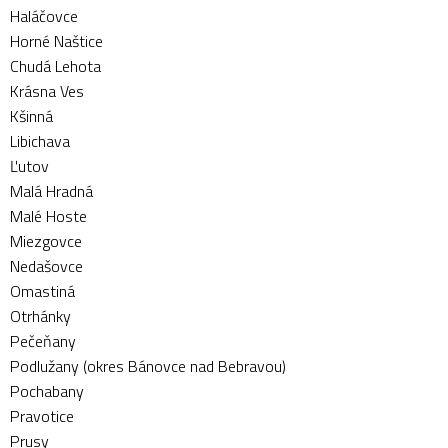
Haláčovce
Horné Naštice
Chudá Lehota
Krásna Ves
Kšinná
Libichava
Ľutov
Malá Hradná
Malé Hoste
Miezgovce
Nedašovce
Omastiná
Otrhánky
Pečeňany
Podlužany (okres Bánovce nad Bebravou)
Pochabany
Pravotice
Prusy