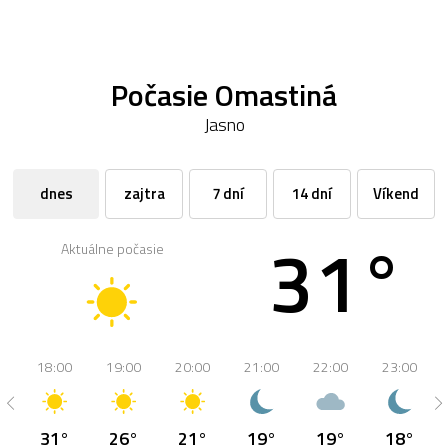
Počasie Omastiná
Jasno
dnes
zajtra
7 dní
14 dní
Víkend
31°
Aktuálne počasie
18:00
19:00
20:00
21:00
22:00
23:00
31°
26°
21°
19°
19°
18°