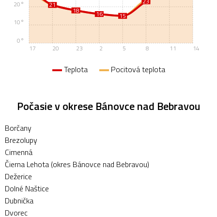
23
20°
21
21
18
18
16
16
15
15
10°
0°
17
20
23
2
5
8
11
14
Teplota
Pocitová teplota
Počasie v okrese Bánovce nad Bebravou
Borčany
Brezolupy
Cimenná
Čierna Lehota (okres Bánovce nad Bebravou)
Dežerice
Dolné Naštice
Dubnička
Dvorec