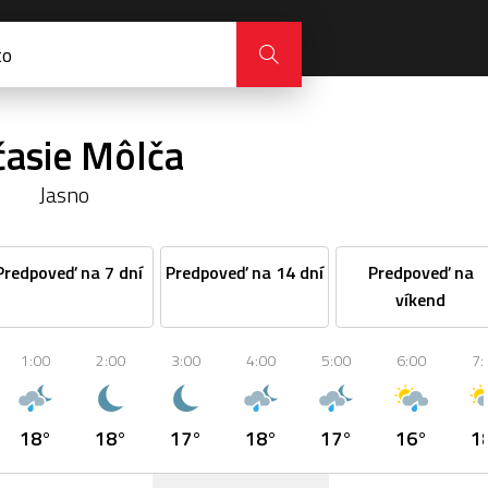
asie Môlča
Jasno
Predpoveď na 7 dní
Predpoveď na 14 dní
Predpoveď na
víkend
1:00
2:00
3:00
4:00
5:00
6:00
7:
18°
18°
17°
18°
17°
16°
1