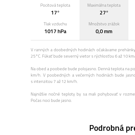
Pocitová teplota
Maximálna teplota
17°
27°
Tlak vzduchu
Množstvo zrážok
1017 hPa
0,0 mm
V ranných a doobedných hodinách očakávame prehánky.
25°C. Fúkať bude severný vietor s rýchlosťou 6 až 10 km
Na obed a poobede bude polojasno. Denná teplota na polu
km/h. V poobedných a večerných hodinách bude jasno
s intenzitou 7 až 12 km/h.
Najnižšie nočné teploty by sa mali pohybovať v rozme
Počas noci bude jasno.
Podrobná pr