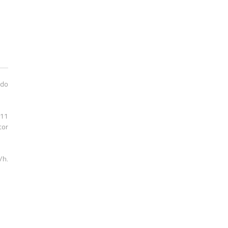
 do
 11
tor
/h.