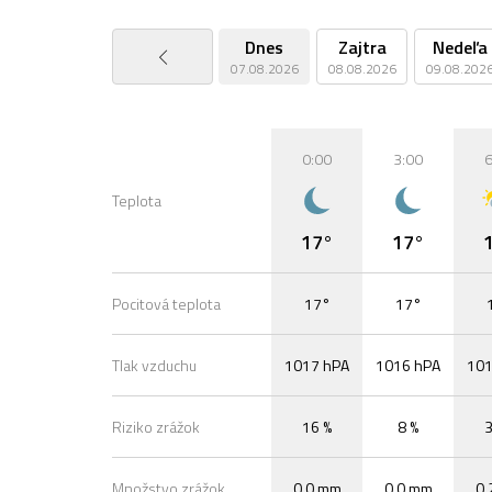
Dnes
Zajtra
Nedeľa
07.08.2026
08.08.2026
09.08.202
0:00
3:00
6
Teplota
17°
17°
Pocitová teplota
17°
17°
Tlak vzduchu
1017 hPA
1016 hPA
101
Riziko zrážok
16 %
8 %
3
Množstvo zrážok
0,0 mm
0,0 mm
0,