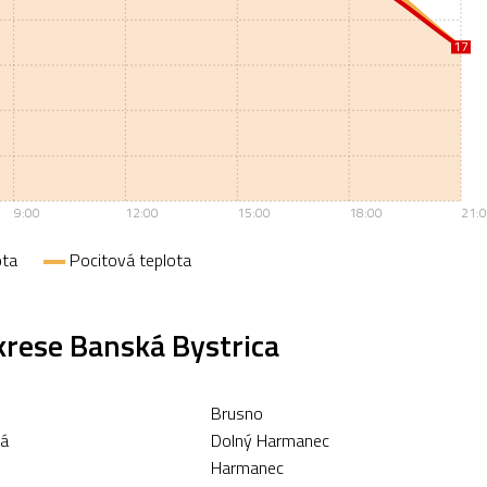
17
17
9:00
12:00
15:00
18:00
21:
ota
Pocitová teplota
krese Banská Bystrica
Brusno
ná
Dolný Harmanec
Harmanec