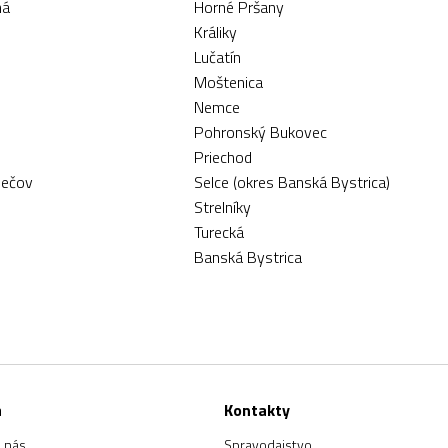
ná
Horné Pršany
Králiky
Lučatín
Moštenica
Nemce
Pohronský Bukovec
Priechod
Bečov
Selce (okres Banská Bystrica)
Strelníky
Turecká
Banská Bystrica
a
Kontakty
 nás
Spravodajstvo