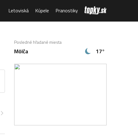
Letoviská
Kúpele
Pranostiky
Posledné hľadané miesta
Môlča
17°
00
8:00
9:00
10:00
11:00
12:00
13:00
8°
22°
24°
24°
25°
24°
23°