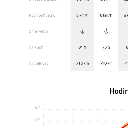
Rýchlosť vetra
9 km/h
8 km/h
8 
Smer vetra
Vlhkosť
91 %
76 %
8
Viditeľnosť
>10 km
>10 km
>1
Hodi
30°
25°