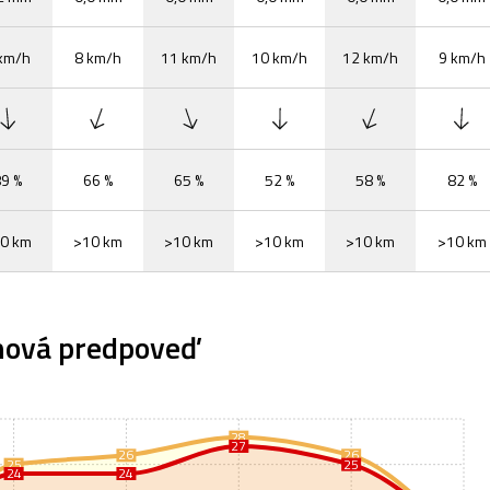
km/h
8 km/h
11 km/h
10 km/h
12 km/h
9 km/h
9 %
66 %
65 %
52 %
58 %
82 %
0 km
>10 km
>10 km
>10 km
>10 km
>10 km
nová predpoveď
28
27
26
26
25
25
24
24