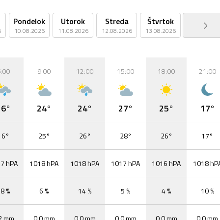
Pondelok
Utorok
Streda
Štvrtok
Piatok
6
10.08.2026
11.08.2026
12.08.2026
13.08.2026
14.08.2026
:00
9:00
12:00
15:00
18:00
21:00
16°
24°
24°
27°
25°
17°
16°
25°
26°
28°
26°
17°
7 hPA
1018 hPA
1018 hPA
1017 hPA
1016 hPA
1018 hP
8 %
6 %
14 %
5 %
4 %
10 %
2 mm
0,0 mm
0,0 mm
0,0 mm
0,0 mm
0,0 mm