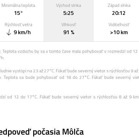
Minimálna teplota
Východ slnka
Západ slnka
15°
5:25
20:12
Rýchlosť vetra
Vlhkosť
Viditeľnosť
9 km/h
91 %
>10 km
 Teplota vzduchu by sa v tomto čase mala pohybovať v rozmedzí od 12
/h.
dnie vystúpi na 23 až 27°C. Fúkať bude severný vietor s rýchlosťou 9 až
. Teplota sa bude pohybovať od 18 do 27°C. Fúkať bude severný vie
dzí od 12 do 17°C. Fúkať bude severný vietor s rýchlosťou 8 až 9 km
edpoveď počasia Môlča