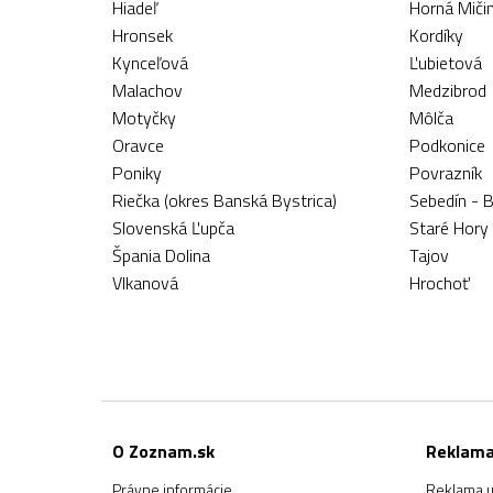
Hiadeľ
Horná Miči
Hronsek
Kordíky
Kynceľová
Ľubietová
Malachov
Medzibrod
Motyčky
Môlča
Oravce
Podkonice
Poniky
Povrazník
Riečka (okres Banská Bystrica)
Sebedín - 
Slovenská Ľupča
Staré Hory
Špania Dolina
Tajov
Vlkanová
Hrochoť
O Zoznam.sk
Reklam
Právne informácie
Reklama u