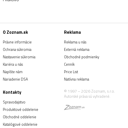
O Zoznam.sk
Reklama
Právne informácie
Reklama u nás
Ochrana súkromia
Externá reklama
Nastavenie súkromia
Obchodné podmienky
Kariéra u nás
Cenník
Napíšte nám
Price List
Nariadenie DSA
Natívna reklama
© 1997 – 2026 Zoznam, s.r.o.
Kontakty
Autorské práva sú vyhradené.
Spravodajstvo
Produktové oddelenie
Obchodné oddelenie
Katalógové oddelenie