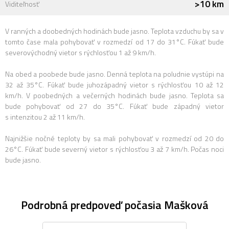
>10 km
Viditeľnosť
V ranných a doobedných hodinách bude jasno. Teplota vzduchu by sa v
tomto čase mala pohybovať v rozmedzí od 17 do 31°C. Fúkať bude
severovýchodný vietor s rýchlosťou 1 až 9 km/h.
Na obed a poobede bude jasno. Denná teplota na poludnie vystúpi na
32 až 35°C. Fúkať bude juhozápadný vietor s rýchlosťou 10 až 12
km/h. V poobedných a večerných hodinách bude jasno. Teplota sa
bude pohybovať od 27 do 35°C. Fúkať bude západný vietor
s intenzitou 2 až 11 km/h.
Najnižšie nočné teploty by sa mali pohybovať v rozmedzí od 20 do
26°C. Fúkať bude severný vietor s rýchlosťou 3 až 7 km/h. Počas noci
bude jasno.
Podrobná predpoveď počasia Mašková