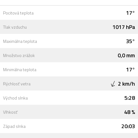
17°
Pocitová teplota
1017 hPa
Tlak vzduchu
35°
Maximálna teplota
0,0 mm
Množstvo zrážok
17°
Minimálna teplota
2 km/h
Rýchlosť vetra
5:28
Východ slnka
48 %
Vlhkosť
20:03
Západ slnka