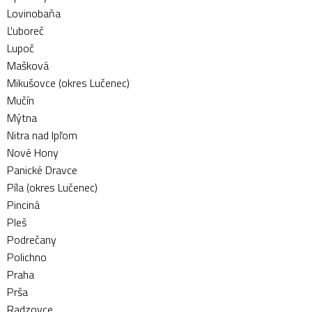
Lovinobaňa
Ľuboreč
Lupoč
Mašková
Mikušovce (okres Lučenec)
Mučín
Mýtna
Nitra nad Ipľom
Nové Hony
Panické Dravce
Píla (okres Lučenec)
Pinciná
Pleš
Podrečany
Polichno
Praha
Prša
Radzovce