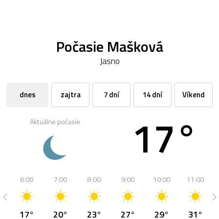
Počasie Mašková
Jasno
dnes
zajtra
7 dní
14 dní
Víkend
17°
Aktuálne počasie
6:00
7:00
8:00
9:00
10:00
11:00
17°
20°
23°
27°
29°
31°