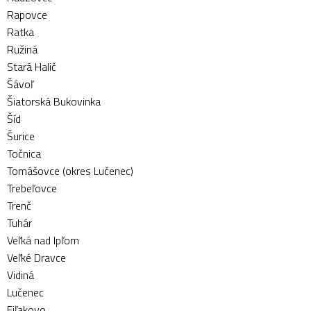
Rapovce
Ratka
Ružiná
Stará Halič
Šávoľ
Šiatorská Bukovinka
Šíd
Šurice
Točnica
Tomášovce (okres Lučenec)
Trebeľovce
Trenč
Tuhár
Veľká nad Ipľom
Veľké Dravce
Vidiná
Lučenec
Fiľakovo