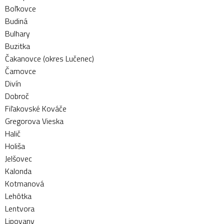
Boľkovce
Budiná
Bulhary
Buzitka
Čakanovce (okres Lučenec)
Čamovce
Divín
Dobroč
Fiľakovské Kováče
Gregorova Vieska
Halič
Holiša
Jelšovec
Kalonda
Kotmanová
Lehôtka
Lentvora
Lipovany