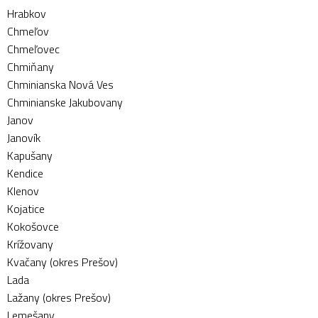
Hrabkov
Chmeľov
Chmeľovec
Chmiňany
Chminianska Nová Ves
Chminianske Jakubovany
Janov
Janovík
Kapušany
Kendice
Klenov
Kojatice
Kokošovce
Krížovany
Kvačany (okres Prešov)
Lada
Lažany (okres Prešov)
Lemešany