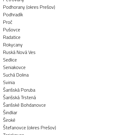
Podhorany (okres Prešov)
Podhradík
Proč
Pušovce
Radatice
Rokycany
Ruská Nová Ves
Sedlice
Seniakovce
Suchá Dolina
Svinia
Šarišská Poruba
Šarišská Trstená
Šarišské Bohdanovce
Šindliar
Široké
Štefanovce (okres Prešov)