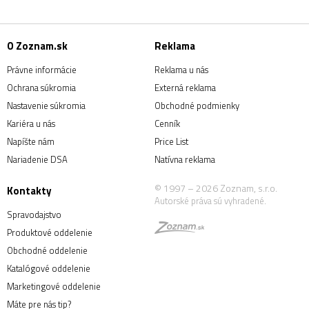
O Zoznam.sk
Reklama
Právne informácie
Reklama u nás
Ochrana súkromia
Externá reklama
Nastavenie súkromia
Obchodné podmienky
Kariéra u nás
Cenník
Napíšte nám
Price List
Nariadenie DSA
Natívna reklama
© 1997 – 2026 Zoznam, s.r.o.
Kontakty
Autorské práva sú vyhradené.
Spravodajstvo
Produktové oddelenie
Obchodné oddelenie
Katalógové oddelenie
Marketingové oddelenie
Máte pre nás tip?