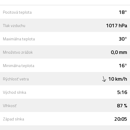
18°
Pocitová teplota
1017 hPa
Tlak vzduchu
30°
Maximálna teplota
0,0 mm
Množstvo zrážok
16°
Minimálna teplota
10 km/h
Rýchlosť vetra
5:16
Východ slnka
87 %
Vlhkosť
20:05
Západ slnka