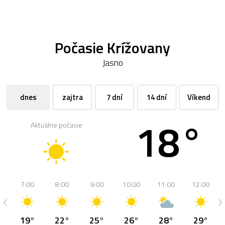
Počasie Krížovany
Jasno
dnes
zajtra
7 dní
14 dní
Víkend
18°
Aktuálne počasie
7:00
8:00
9:00
10:00
11:00
12:00
19°
22°
25°
26°
28°
29°