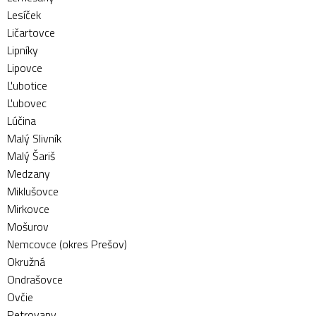
Lesíček
Ličartovce
Lipníky
Lipovce
Ľubotice
Ľubovec
Lúčina
Malý Slivník
Malý Šariš
Medzany
Miklušovce
Mirkovce
Mošurov
Nemcovce (okres Prešov)
Okružná
Ondrašovce
Ovčie
Petrovany