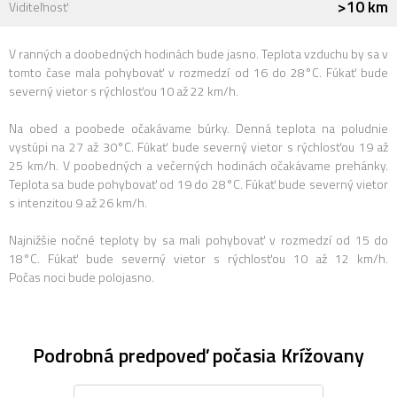
>10 km
Viditeľnosť
V ranných a doobedných hodinách bude jasno. Teplota vzduchu by sa v
tomto čase mala pohybovať v rozmedzí od 16 do 28°C. Fúkať bude
severný vietor s rýchlosťou 10 až 22 km/h.
Na obed a poobede očakávame búrky. Denná teplota na poludnie
vystúpi na 27 až 30°C. Fúkať bude severný vietor s rýchlosťou 19 až
25 km/h. V poobedných a večerných hodinách očakávame prehánky.
Teplota sa bude pohybovať od 19 do 28°C. Fúkať bude severný vietor
s intenzitou 9 až 26 km/h.
Najnižšie nočné teploty by sa mali pohybovať v rozmedzí od 15 do
18°C. Fúkať bude severný vietor s rýchlosťou 10 až 12 km/h.
Počas noci bude polojasno.
Podrobná predpoveď počasia Krížovany