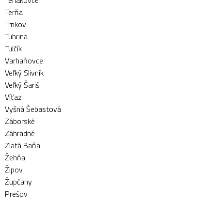
Teriakovce
Terňa
Trnkov
Tuhrina
Tulčík
Varhaňovce
Veľký Slivník
Veľký Šariš
Víťaz
Vyšná Šebastová
Záborské
Záhradné
Zlatá Baňa
Žehňa
Žipov
Župčany
Prešov