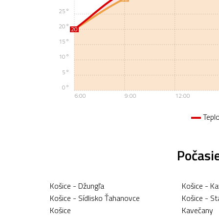
25°
20°
20
20
15°
10°
5°
0°
6:00
9:00
12:00
Tepl
Počasie
Košice - Džungľa
Košice - K
Košice - Sídlisko Ťahanovce
Košice - S
Košice
Kavečany