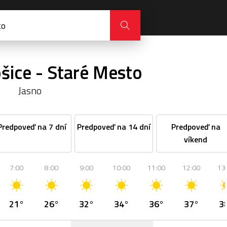
šice - Staré Mesto
Jasno
Predpoveď na 7 dní
Predpoveď na 14 dní
Predpoveď na
víkend
7:00
8:00
9:00
10:00
11:00
12:00
13
21°
26°
32°
34°
36°
37°
3