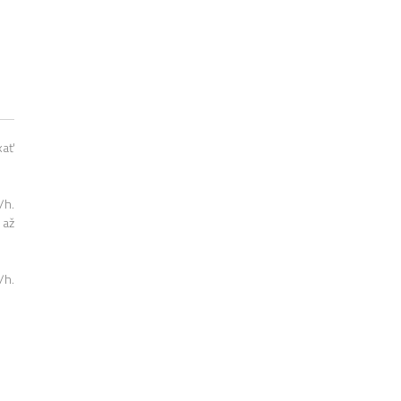
kať
/h.
 až
/h.