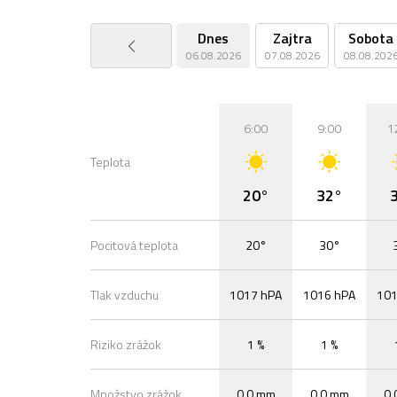
Dnes
Zajtra
Sobota
06.08.2026
07.08.2026
08.08.202
6:00
9:00
1
Teplota
20°
32°
Pocitová teplota
20°
30°
Tlak vzduchu
1017 hPA
1016 hPA
101
Riziko zrážok
1 %
1 %
Množstvo zrážok
0,0 mm
0,0 mm
0,