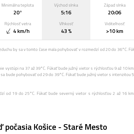
Minimálna teplota
Východ slnka
Západ slnka
20°
5:16
20:06
Rýchlosť vetra
Vlhkosť
Viditeľnosť
4 km/h
43 %
>10 km
zduchu by sa v tomto čase mala pohybovať v rozmedzí od 20 do 36°C. Fú
 vystúpi na 37 až 39°C. Fúkať bude južný vietor s rýchlosťou 9 až 10 km
sa bude pohybovať od 29 do 39°C. Fúkať bude južný vietor s intenzitou 5
dzí od 19 do 25°C. Fúkať bude severný vietor s rýchlosťou 2 až 16 km
 počasia Košice - Staré Mesto