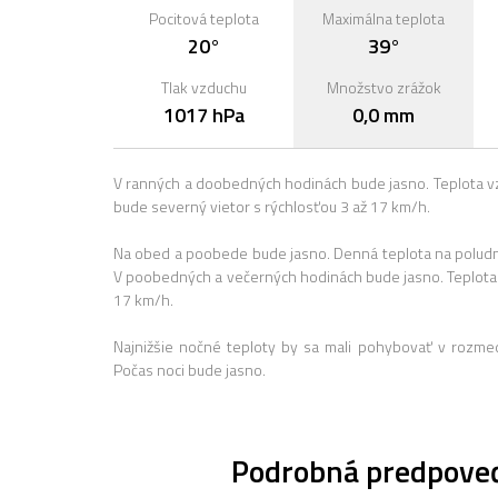
Pocitová teplota
Maximálna teplota
20°
39°
Tlak vzduchu
Množstvo zrážok
1017 hPa
0,0 mm
V ranných a doobedných hodinách bude jasno. Teplota v
bude severný vietor s rýchlosťou 3 až 17 km/h.
Na obed a poobede bude jasno. Denná teplota na poludnie
V poobedných a večerných hodinách bude jasno. Teplota 
17 km/h.
Najnižšie nočné teploty by sa mali pohybovať v rozme
Počas noci bude jasno.
Podrobná predpoveď