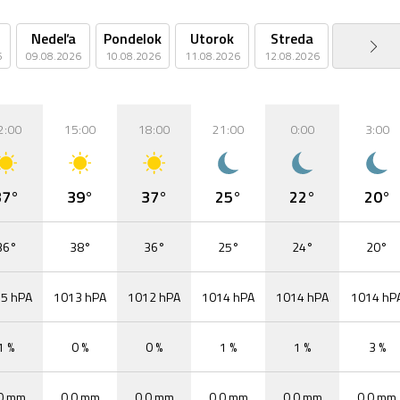
Nedeľa
Pondelok
Utorok
Streda
Štvrtok
6
09.08.2026
10.08.2026
11.08.2026
12.08.2026
13.08.2026
2:00
15:00
18:00
21:00
0:00
3:00
37°
39°
37°
25°
22°
20°
36°
38°
36°
25°
24°
20°
5 hPA
1013 hPA
1012 hPA
1014 hPA
1014 hPA
1014 hP
1 %
0 %
0 %
1 %
1 %
3 %
0 mm
0,0 mm
0,0 mm
0,0 mm
0,0 mm
0,0 mm