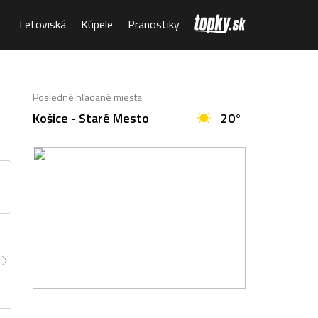
Letoviská
Kúpele
Pranostiky
Posledné hľadané miesta
Košice - Staré Mesto
20°
:00
14:00
15:00
16:00
17:00
18:00
19:00
8°
39°
39°
39°
38°
37°
32°