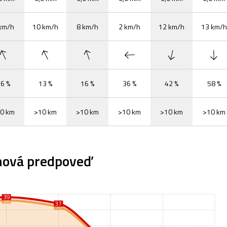
km/h
10 km/h
8 km/h
2 km/h
12 km/h
13 km/h
6 %
13 %
16 %
36 %
42 %
58 %
0 km
>10 km
>10 km
>10 km
>10 km
>10 km
nová predpoveď
39
38
37
36