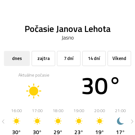
Počasie Janova Lehota
Jasno
dnes
zajtra
7 dní
14 dní
Víkend
30°
Aktuálne počasie
16:00
17:00
18:00
19:00
20:00
21:00
30°
30°
29°
23°
19°
17°