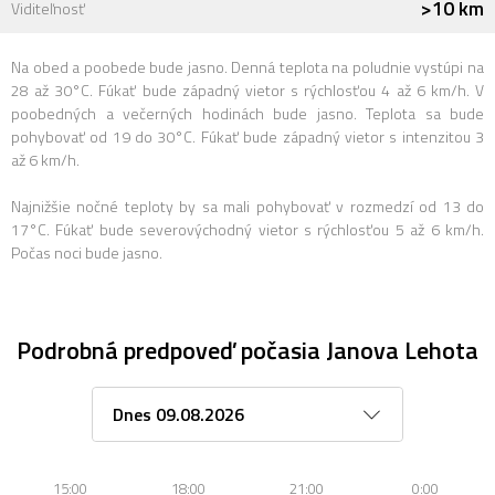
>10 km
Viditeľnosť
Na obed a poobede bude jasno. Denná teplota na poludnie vystúpi na
28 až 30°C. Fúkať bude západný vietor s rýchlosťou 4 až 6 km/h. V
poobedných a večerných hodinách bude jasno. Teplota sa bude
pohybovať od 19 do 30°C. Fúkať bude západný vietor s intenzitou 3
až 6 km/h.
Najnižšie nočné teploty by sa mali pohybovať v rozmedzí od 13 do
17°C. Fúkať bude severovýchodný vietor s rýchlosťou 5 až 6 km/h.
Počas noci bude jasno.
Podrobná predpoveď počasia Janova Lehota
15:00
18:00
21:00
0:00