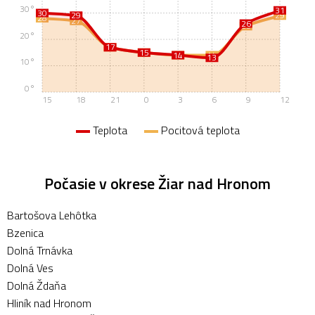
30°
31
30
29
29
28
27
26
25
20°
17
17
15
15
14
14
14
13
10°
0°
15
18
21
0
3
6
9
12
Teplota
Pocitová teplota
Počasie v okrese Žiar nad Hronom
Bartošova Lehôtka
Bzenica
Dolná Trnávka
Dolná Ves
Dolná Ždaňa
Hliník nad Hronom