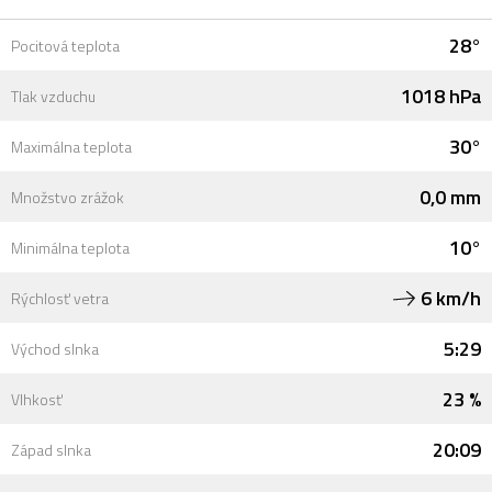
28°
Pocitová teplota
1018 hPa
Tlak vzduchu
30°
Maximálna teplota
0,0 mm
Množstvo zrážok
10°
Minimálna teplota
6 km/h
Rýchlosť vetra
5:29
Východ slnka
23 %
Vlhkosť
20:09
Západ slnka