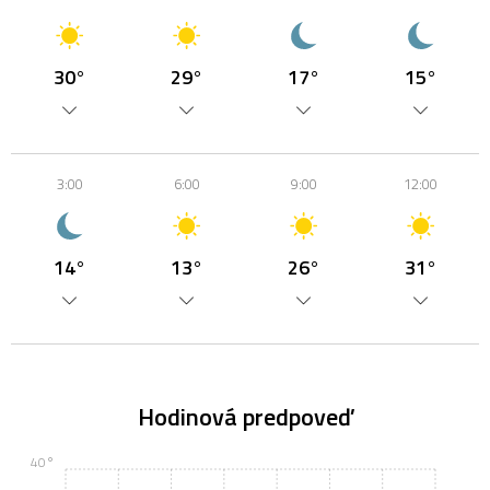
30°
29°
17°
15°
3:00
6:00
9:00
12:00
14°
13°
26°
31°
Hodinová predpoveď
40°