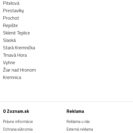
Pitelová
Prestavlky
Prochot
Repište
Sklené Teplice
Slaská
Stará Kremnička
Trnavá Hora
Vyhne
Žiar nad Hronom
Kremnica
O Zoznam.sk
Reklama
Právne informácie
Reklama u nás
Ochrana súkromia
Externá reklama