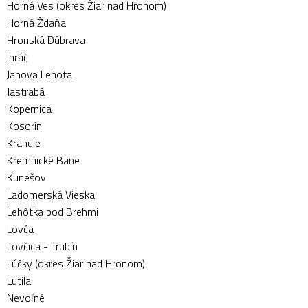
Horná Ves (okres Žiar nad Hronom)
Horná Ždaňa
Hronská Dúbrava
Ihráč
Janova Lehota
Jastrabá
Kopernica
Kosorín
Krahule
Kremnické Bane
Kunešov
Ladomerská Vieska
Lehôtka pod Brehmi
Lovča
Lovčica - Trubín
Lúčky (okres Žiar nad Hronom)
Lutila
Nevoľné