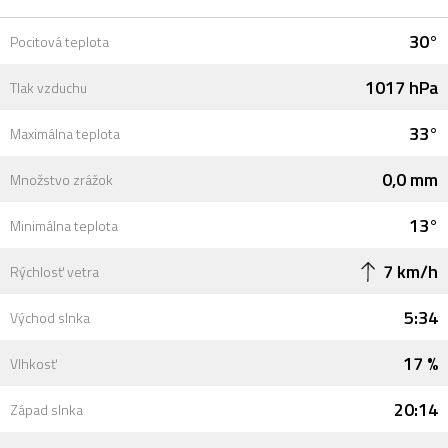
30°
Pocitová teplota
1017 hPa
Tlak vzduchu
33°
Maximálna teplota
0,0 mm
Množstvo zrážok
13°
Minimálna teplota
7 km/h
Rýchlosť vetra
5:34
Východ slnka
17 %
Vlhkosť
20:14
Západ slnka