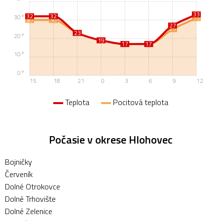
33
32
32
30°
31
30
30
27
25
23
23
20°
19
19
17
17
17
17
10°
0°
15
18
21
0
3
6
9
12
Teplota
Pocitová teplota
Počasie v okrese Hlohovec
Bojničky
Červeník
Dolné Otrokovce
Dolné Trhovište
Dolné Zelenice