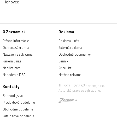
Hlohovec
O Zoznam.sk
Reklama
Právne informácie
Reklama u nás
Ochrana súkromia
Externá reklama
Nastavenie súkromia
Obchodné podmienky
Kariéra u nás
Cenník
Napíšte nám
Price List
Nariadenie DSA
Natívna reklama
© 1997 – 2026 Zoznam, s.r.o.
Kontakty
Autorské práva sú vyhradené.
Spravodajstvo
Produktové oddelenie
Obchodné oddelenie
Katalógové oddelenie