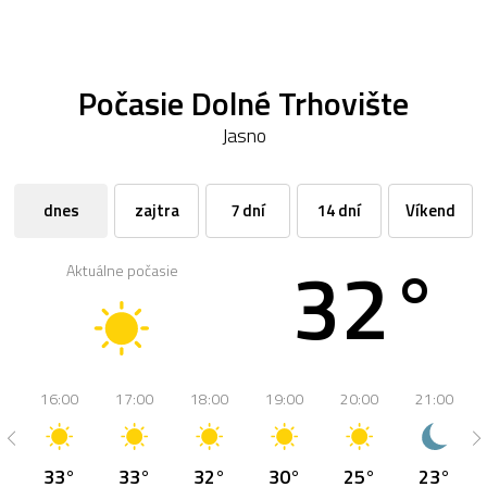
Počasie Dolné Trhovište
Jasno
dnes
zajtra
7 dní
14 dní
Víkend
32°
Aktuálne počasie
16:00
17:00
18:00
19:00
20:00
21:00
33°
33°
32°
30°
25°
23°