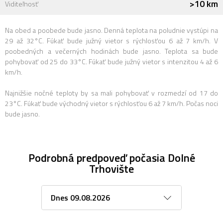
>10 km
Viditeľnosť
Na obed a poobede bude jasno. Denná teplota na poludnie vystúpi na
29 až 32°C. Fúkať bude južný vietor s rýchlosťou 6 až 7 km/h. V
poobedných a večerných hodinách bude jasno. Teplota sa bude
pohybovať od 25 do 33°C. Fúkať bude južný vietor s intenzitou 4 až 6
km/h.
Najnižšie nočné teploty by sa mali pohybovať v rozmedzí od 17 do
23°C. Fúkať bude východný vietor s rýchlosťou 6 až 7 km/h. Počas noci
bude jasno.
Podrobná predpoveď počasia Dolné
Trhovište