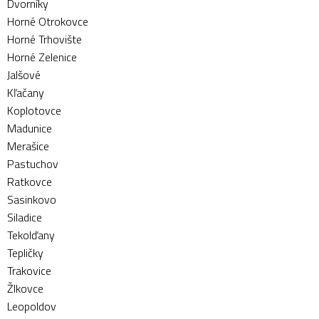
Dvorníky
Horné Otrokovce
Horné Trhovište
Horné Zelenice
Jalšové
Kľačany
Koplotovce
Madunice
Merašice
Pastuchov
Ratkovce
Sasinkovo
Siladice
Tekolďany
Tepličky
Trakovice
Žlkovce
Leopoldov