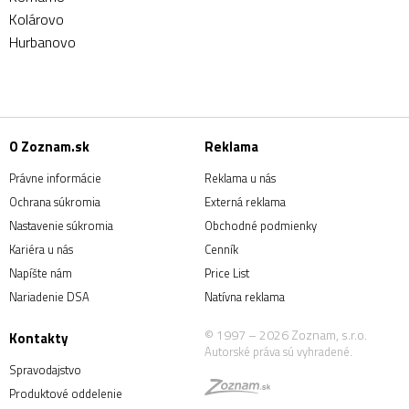
Kolárovo
Hurbanovo
O Zoznam.sk
Reklama
Právne informácie
Reklama u nás
Ochrana súkromia
Externá reklama
Nastavenie súkromia
Obchodné podmienky
Kariéra u nás
Cenník
Napíšte nám
Price List
Nariadenie DSA
Natívna reklama
© 1997 – 2026 Zoznam, s.r.o.
Kontakty
Autorské práva sú vyhradené.
Spravodajstvo
Produktové oddelenie