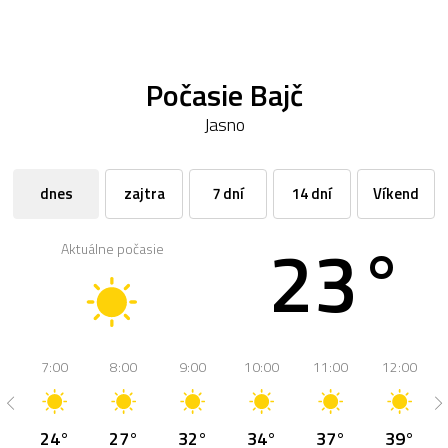
Počasie Bajč
Jasno
dnes
zajtra
7 dní
14 dní
Víkend
23°
Aktuálne počasie
7:00
8:00
9:00
10:00
11:00
12:00
24°
27°
32°
34°
37°
39°