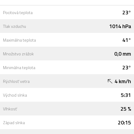
23°
Pocitová teplota
1014 hPa
Tlak vzduchu
41°
Maximálna teplota
0,0 mm
Množstvo zrážok
23°
Minimálna teplota
4 km/h
Rýchlosť vetra
5:31
Východ slnka
25 %
Vlhkosť
20:15
Západ slnka