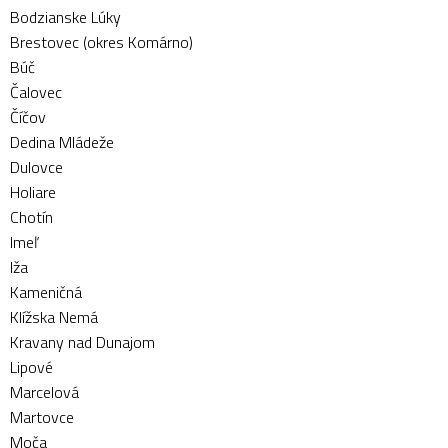
Bodzianske Lúky
Brestovec (okres Komárno)
Búč
Čalovec
Číčov
Dedina Mládeže
Dulovce
Holiare
Chotín
Imeľ
Iža
Kameničná
Klížska Nemá
Kravany nad Dunajom
Lipové
Marcelová
Martovce
Moča