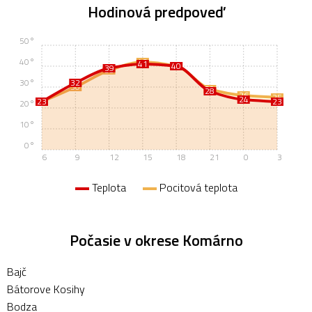
Hodinová predpoveď
50°
40°
42
41
40
40
39
38
30°
32
30
29
28
26
25
24
23
23
23
20°
10°
0°
6
9
12
15
18
21
0
3
Teplota
Pocitová teplota
Počasie v okrese Komárno
Bajč
Bátorove Kosihy
Bodza