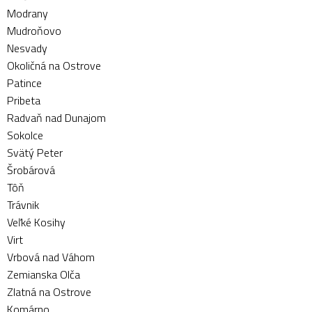
Modrany
Mudroňovo
Nesvady
Okoličná na Ostrove
Patince
Pribeta
Radvaň nad Dunajom
Sokolce
Svätý Peter
Šrobárová
Tôň
Trávnik
Veľké Kosihy
Virt
Vrbová nad Váhom
Zemianska Olča
Zlatná na Ostrove
Komárno