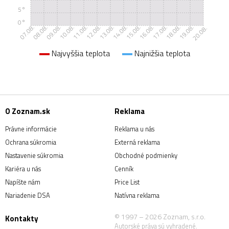
5°
0°
07.08.
08.08.
09.08.
10.08.
11.08.
12.08.
13.08.
14.08.
15.08.
16.08.
17.08.
18.08.
19.08.
20.08.
Najvyššia teplota
Najnižšia teplota
O Zoznam.sk
Reklama
Právne informácie
Reklama u nás
Ochrana súkromia
Externá reklama
Nastavenie súkromia
Obchodné podmienky
Kariéra u nás
Cenník
Napíšte nám
Price List
Nariadenie DSA
Natívna reklama
© 1997 – 2026 Zoznam, s.r.o.
Kontakty
Autorské práva sú vyhradené.