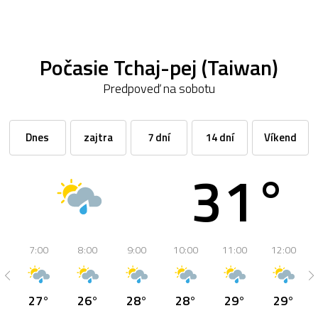
Počasie Tchaj-pej (Taiwan)
Predpoveď na sobotu
Dnes
zajtra
7 dní
14 dní
Víkend
31°
7:00
8:00
9:00
10:00
11:00
12:00
27°
26°
28°
28°
29°
29°