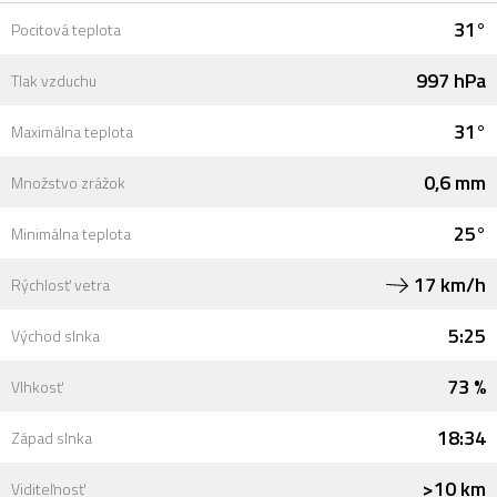
31°
Pocitová teplota
997 hPa
Tlak vzduchu
31°
Maximálna teplota
0,6 mm
Množstvo zrážok
25°
Minimálna teplota
17 km/h
Rýchlosť vetra
5:25
Východ slnka
73 %
Vlhkosť
18:34
Západ slnka
>10 km
Viditeľnosť