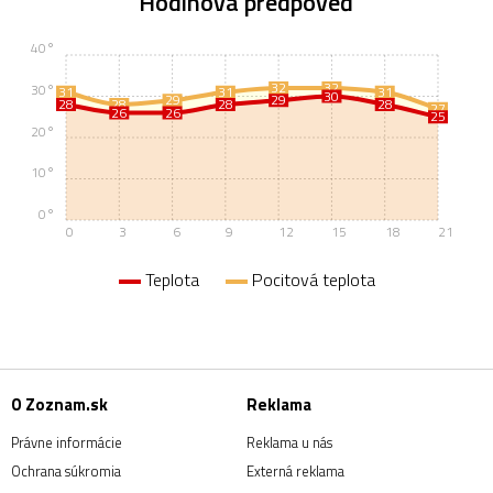
Hodinová predpoveď
40°
32
32
30°
31
31
31
30
29
29
28
28
28
28
27
26
26
25
20°
10°
0°
0
3
6
9
12
15
18
21
Teplota
Pocitová teplota
O Zoznam.sk
Reklama
Právne informácie
Reklama u nás
Ochrana súkromia
Externá reklama