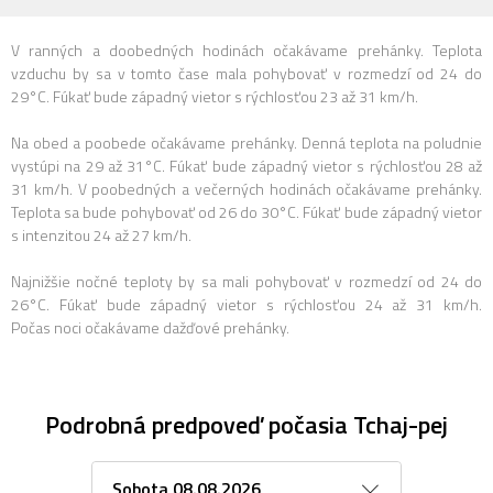
V ranných a doobedných hodinách očakávame prehánky. Teplota
vzduchu by sa v tomto čase mala pohybovať v rozmedzí od 24 do
29°C. Fúkať bude západný vietor s rýchlosťou 23 až 31 km/h.
Na obed a poobede očakávame prehánky. Denná teplota na poludnie
vystúpi na 29 až 31°C. Fúkať bude západný vietor s rýchlosťou 28 až
31 km/h. V poobedných a večerných hodinách očakávame prehánky.
Teplota sa bude pohybovať od 26 do 30°C. Fúkať bude západný vietor
s intenzitou 24 až 27 km/h.
Najnižšie nočné teploty by sa mali pohybovať v rozmedzí od 24 do
26°C. Fúkať bude západný vietor s rýchlosťou 24 až 31 km/h.
Počas noci očakávame dažďové prehánky.
Podrobná predpoveď počasia Tchaj-pej