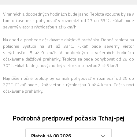
V ranných a doobedných hodinách bude jasno. Teplota vzduchu by sa v
tomto čase mala pohybovať v rozmedzí od 27 do 33°C. Fúkať bude
severný vietor s rýchlosťou 1 až 6 km/h.
Na obed a poobede očakávame dažďové prehánky. Denná teplota na
poludnie vystúpi na 31 až 33°C. Fúkať bude severný vietor
s rýchlosťou 5 až 9 km/h. V poobedných a večerných hodinách
očakávame dažďové prehánky. Teplota sa bude pohybovať od 28 do
30°C. Fúkať bude juhovýchodný vietor s intenzitou 2 až 3 km/h.
Najnižšie nočné teploty by sa mali pohybovať v rozmedzí od 25 do
27°C. Fúkať bude južný vietor s rýchlosťou 3 až 4 km/h. Počas noci
očakávame prehánky.
Podrobná predpoveď počasia Tchaj-pej