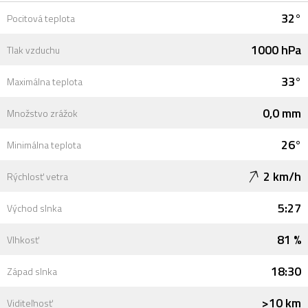
32°
Pocitová teplota
1000 hPa
Tlak vzduchu
33°
Maximálna teplota
0,0 mm
Množstvo zrážok
26°
Minimálna teplota
2 km/h
Rýchlosť vetra
5:27
Východ slnka
81 %
Vlhkosť
18:30
Západ slnka
>10 km
Viditeľnosť