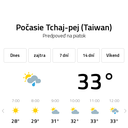
Počasie Tchaj-pej (Taiwan)
Predpoveď na piatok
Dnes
zajtra
7 dní
14 dní
Víkend
33°
7:00
8:00
9:00
10:00
11:00
12:00
28°
29°
31°
32°
33°
33°