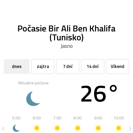
Počasie Bir Ali Ben Khalifa
(Tunisko)
Jasno
dnes
zajtra
7 dní
14 dní
Víkend
26°
Aktuálne počasie
5:00
6:00
7:00
8:00
9:00
10:00