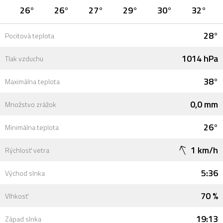
26°
26°
27°
29°
30°
32°
28°
Pocitová teplota
1014 hPa
Tlak vzduchu
38°
Maximálna teplota
0,0 mm
Množstvo zrážok
26°
Minimálna teplota
1 km/h
Rýchlosť vetra
5:36
Východ slnka
70 %
Vlhkosť
19:13
Západ slnka