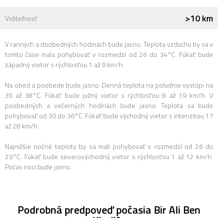
>10 km
Viditeľnosť
V ranných a doobedných hodinách bude jasno. Teplota vzduchu by sa v
tomto čase mala pohybovať v rozmedzí od 26 do 34°C. Fúkať bude
západný vietor s rýchlosťou 1 až 9 km/h.
Na obed a poobede bude jasno. Denná teplota na poludnie vystúpi na
35 až 38°C. Fúkať bude južný vietor s rýchlosťou 8 až 19 km/h. V
poobedných a večerných hodinách bude jasno. Teplota sa bude
pohybovať od 30 do 36°C. Fúkať bude východný vietor s intenzitou 17
až 28 km/h.
Najnižšie nočné teploty by sa mali pohybovať v rozmedzí od 26 do
29°C. Fúkať bude severovýchodný vietor s rýchlosťou 1 až 12 km/h.
Počas noci bude jasno.
Podrobná predpoveď počasia Bir Ali Ben