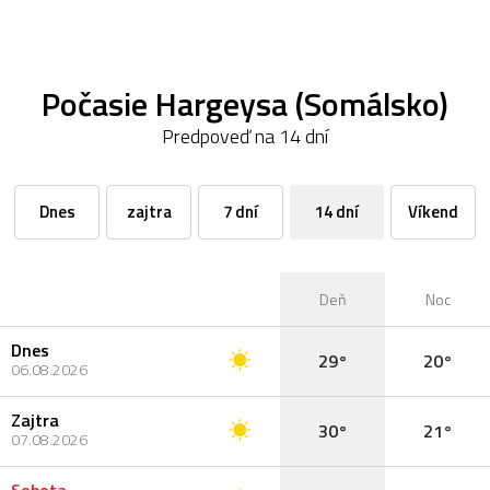
Počasie Hargeysa (Somálsko)
Predpoveď na 14 dní
Dnes
zajtra
7 dní
14 dní
Víkend
Deň
Noc
Dnes
29°
20°
06.08.2026
Zajtra
30°
21°
07.08.2026