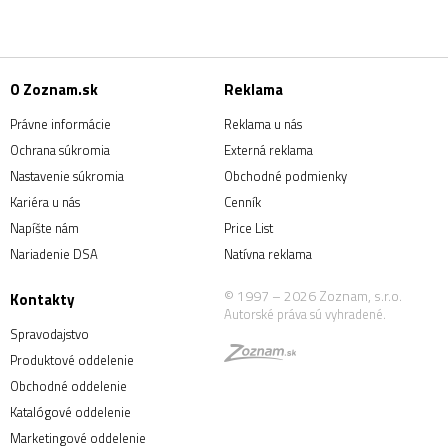
O Zoznam.sk
Reklama
Právne informácie
Reklama u nás
Ochrana súkromia
Externá reklama
Nastavenie súkromia
Obchodné podmienky
Kariéra u nás
Cenník
Napíšte nám
Price List
Nariadenie DSA
Natívna reklama
© 1997 – 2026 Zoznam, s.r.o.
Kontakty
Autorské práva sú vyhradené.
Spravodajstvo
Produktové oddelenie
Obchodné oddelenie
Katalógové oddelenie
Marketingové oddelenie