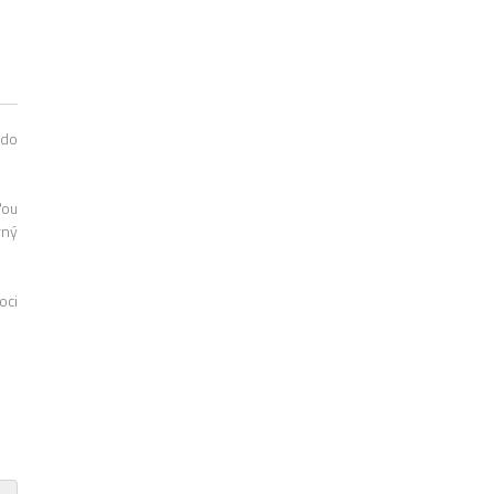
 do
ťou
rný
oci