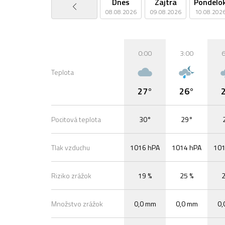
Dnes
Zajtra
Pondelo
08.08.2026
09.08.2026
10.08.202
0:00
3:00
6
Teplota
27°
26°
Pocitová teplota
30°
29°
Tlak vzduchu
1016 hPA
1014 hPA
101
Riziko zrážok
19 %
25 %
2
Množstvo zrážok
0,0 mm
0,0 mm
0,