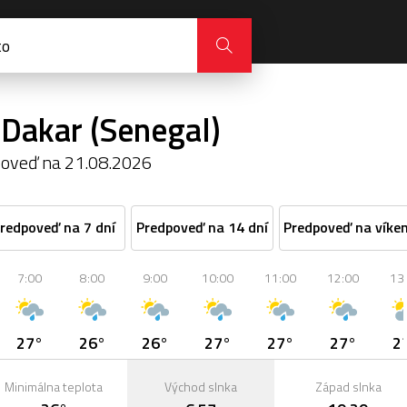
 Dakar (Senegal)
oveď na 21.08.2026
redpoveď na 7 dní
Predpoveď na 14 dní
Predpoveď na víke
7:00
8:00
9:00
10:00
11:00
12:00
13
27°
26°
26°
27°
27°
27°
2
Minimálna teplota
Východ slnka
Západ slnka