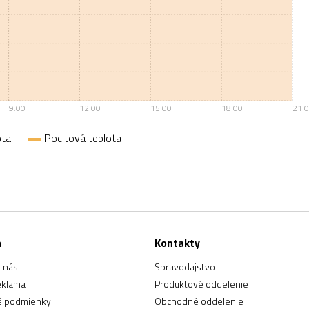
9:00
12:00
15:00
18:00
21:
ota
Pocitová teplota
a
Kontakty
 nás
Spravodajstvo
eklama
Produktové oddelenie
 podmienky
Obchodné oddelenie