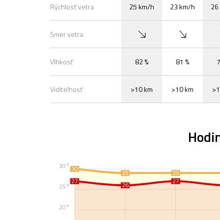
Rýchlosť vetra
25 km/h
23 km/h
26
Smer vetra
Vlhkosť
82 %
81 %
7
Viditeľnosť
>10 km
>10 km
>1
Hodi
30°
30
29
29
27
27
26
25°
20°