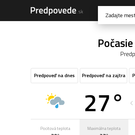
Počasie
Predp
Predpoveď na dnes
Predpoveď na zajtra
P
27°
1:00
2:00
3:00
4:00
5:00
6:00
27°
27°
26°
27°
27°
27°
Pocitová teplota
Maximálna teplota