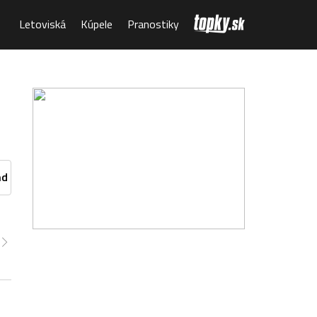
Letoviská
Kúpele
Pranostiky
nd
:00
14:00
15:00
16:00
17:00
18:00
19:00
7°
27°
26°
27°
27°
27°
27°