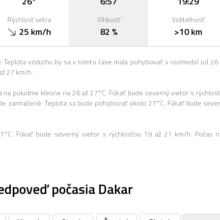
26°
6:57
19:29
Rýchlosť vetra
Vlhkosť
Viditeľnosť
25 km/h
82 %
>10 km
 Teplota vzduchu by sa v tomto čase mala pohybovať v rozmedzí od 26
až 27 km/h.
na poludnie klesne na 26 až 27°C. Fúkať bude severný vietor s rýchlos
de zamračené. Teplota sa bude pohybovať okolo 27°C. Fúkať bude seve
27°C. Fúkať bude severný vietor s rýchlosťou 19 až 21 km/h. Počas n
edpoveď počasia Dakar