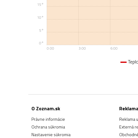
15°
10°
5°
0°
0:00
3:00
6:00
Tepl
O Zoznam.sk
Reklam
Právne informácie
Reklama u
Ochrana súkromia
Externá r
Nastavenie súkromia
Obchodné