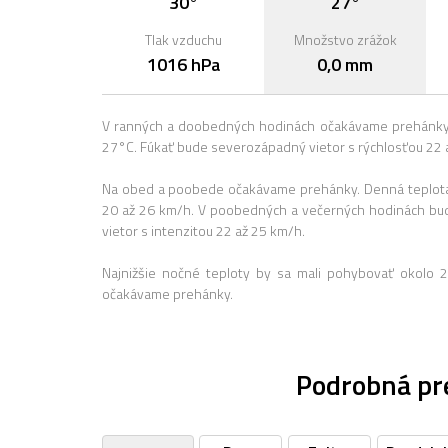
30°
27°
Tlak vzduchu
Množstvo zrážok
1016 hPa
0,0 mm
V ranných a doobedných hodinách očakávame prehánky.
27°C. Fúkať bude severozápadný vietor s rýchlosťou 22 
Na obed a poobede očakávame prehánky. Denná teplota 
20 až 26 km/h. V poobedných a večerných hodinách bu
vietor s intenzitou 22 až 25 km/h.
Najnižšie nočné teploty by sa mali pohybovať okolo 
očakávame prehánky.
Podrobná pr