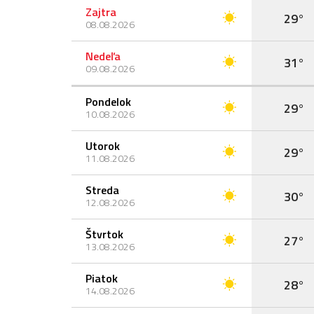
Zajtra
29°
08.08.2026
Nedeľa
31°
09.08.2026
Pondelok
29°
10.08.2026
Utorok
29°
11.08.2026
Streda
30°
12.08.2026
Štvrtok
27°
13.08.2026
Piatok
28°
14.08.2026