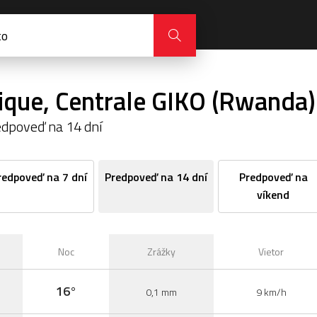
lique, Centrale GIKO (Rwanda)
edpoveď na 14 dní
redpoveď na 7 dní
Predpoveď na 14 dní
Predpoveď na
víkend
Noc
Zrážky
Vietor
16°
0,1 mm
9 km/h