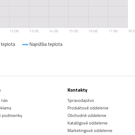
12.08.
13.08.
14.08.
15.08.
16.08.
17.08.
18.0
 teplota
Najnižšia teplota
a
Kontakty
 nás
Spravodajstvo
eklama
Produktové oddelenie
 podmienky
Obchodné oddelenie
Katalógové oddelenie
Marketingové oddelenie