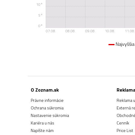
10°
5°
0°
07.08.
08.08.
09.08.
10.08.
11.08.
Najvyššia
O Zoznam.sk
Reklam
Právne informácie
Reklama u
Ochrana súkromia
Externá r
Nastavenie súkromia
Obchodné
Kariéra u nás
Cenník
Napíšte nám
Price List