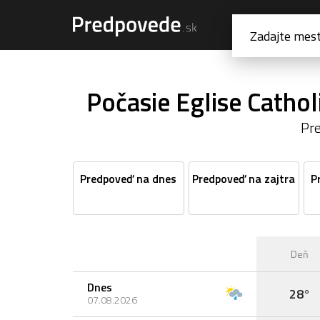
Počasie Eglise Catho
Pr
Predpoveď na dnes
Predpoveď na zajtra
P
Deň
Dnes
28°
07.08.2026