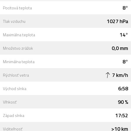
8°
Pocitová teplota
1027 hPa
Tlak vzduchu
14°
Maximálna teplota
0,0 mm
Množstvo zrážok
8°
Minimálna teplota
7 km/h
Rýchlosť vetra
6:58
Východ slnka
90 %
Vlhkosť
17:52
Západ slnka
>10 km
Viditeľnosť