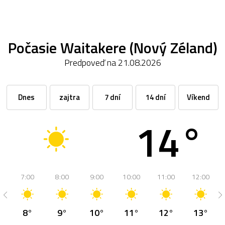
Počasie Waitakere (Nový Zéland)
Predpoveď na 21.08.2026
Dnes
zajtra
7 dní
14 dní
Víkend
14°
7:00
8:00
9:00
10:00
11:00
12:00
8°
9°
10°
11°
12°
13°