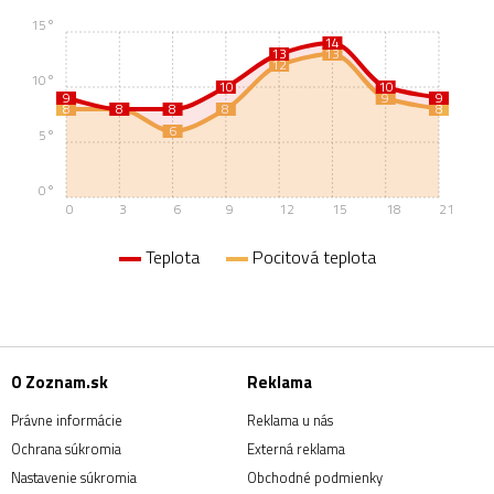
15°
14
13
13
12
10°
10
10
9
9
9
8
8
8
8
8
8
6
5°
0°
0
3
6
9
12
15
18
21
Teplota
Pocitová teplota
O Zoznam.sk
Reklama
Právne informácie
Reklama u nás
Ochrana súkromia
Externá reklama
Nastavenie súkromia
Obchodné podmienky