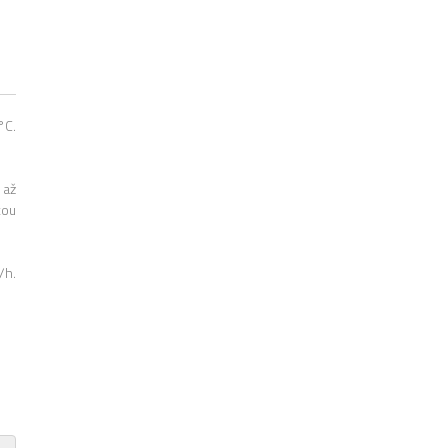
°C.
 až
tou
/h.