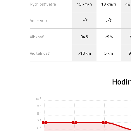
Rýchlosť vetra
15 km/h
19 km/h
48
Smer vetra
Vlhkosť
84 %
79 %
7
Viditeľnosť
>10 km
5 km
9
Hodi
10°
9°
8°
7°
7
7
7
6°