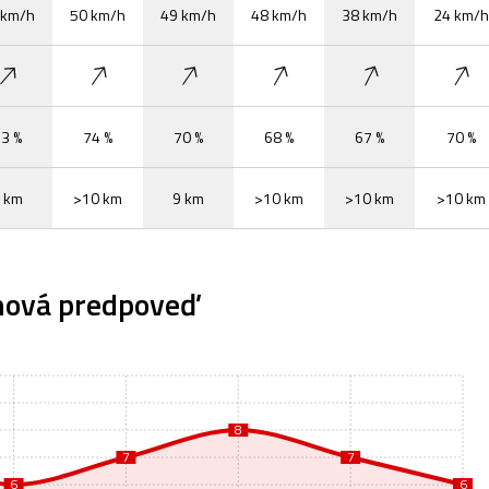
 km/h
50 km/h
49 km/h
48 km/h
38 km/h
24 km/h
3 %
74 %
70 %
68 %
67 %
70 %
 km
>10 km
9 km
>10 km
>10 km
>10 km
nová predpoveď
8
7
7
6
6