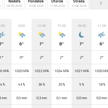
Nedeľa
Pondelok
Utorok
Streda
Štvrtok
6
09.08.2026
10.08.2026
11.08.2026
12.08.2026
13.08.2026
:00
9:00
12:00
15:00
18:00
21:00
7°
6°
7°
8°
7°
6°
1°
0°
2°
2°
2°
2°
6 hPA
1020 hPA
1022 hPA
1024 hPA
1027 hPA
1030 hP
4 %
43 %
36 %
20 %
5 %
18 %
3 mm
0,5 mm
0,3 mm
0,1 mm
0,0 mm
0,0 mm