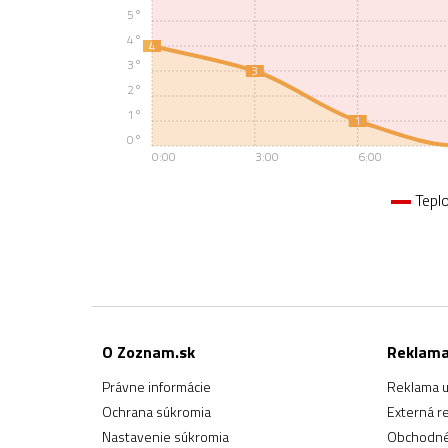
5°
4°
4
3°
3
2°
1°
1
0°
0:00
3:00
6:00
Tepl
O Zoznam.sk
Reklam
Právne informácie
Reklama u
Ochrana súkromia
Externá r
Nastavenie súkromia
Obchodné