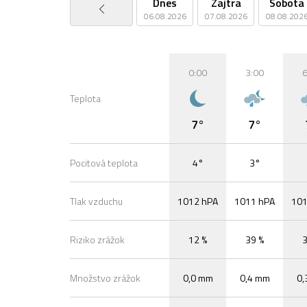
Dnes
Zajtra
Sobota
06.08.2026
07.08.2026
08.08.202
0:00
3:00
6
Teplota
7°
7°
Pocitová teplota
4°
3°
Tlak vzduchu
1012 hPA
1011 hPA
101
Riziko zrážok
12 %
39 %
3
Množstvo zrážok
0,0 mm
0,4 mm
0,