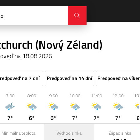
tchurch (Nový Zéland)
oveď na 18.08.2026
redpoveď na 7 dní
Predpoveď na 14 dní
Predpoveď na víke
7:00
8:00
9:00
10:00
11:00
12:00
13
7°
6°
6°
7°
7°
7°
8
Minimálna teplota
Východ slnka
Západ slnka