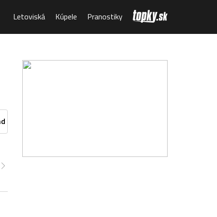
Letoviská
Kúpele
Pranostiky
nd
:00
14:00
15:00
16:00
17:00
18:00
19:00
°
8°
8°
7°
7°
7°
7°