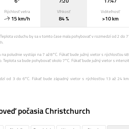
6°
7:20
17:47
Rýchlosť vetra
Vlhkosť
Viditeľnosť
15 km/h
84 %
>10 km
eplota vzduchu by sa v tomto čase mala pohybovať v rozmedzí od 2 do 7
h.
 poludnie vystúpi na 7 až 8°C. Fúkať bude južný vietor s rýchlosťou 48
 Teplota sa bude pohybovať okolo 7°C. Fúkať bude južný vietor s intenzi
dzí od 3 do 6°C. Fúkať bude západný vietor s rýchlosťou 13 až 24 km
oveď počasia Christchurch