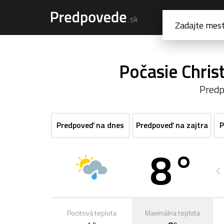
Počasie Chris
Predp
Predpoveď na dnes
Predpoveď na zajtra
P
8°
1:00
2:00
3:00
4:00
5:00
6:00
7°
7°
7°
7°
7°
7°
Pocitová teplota
Maximálna teplota