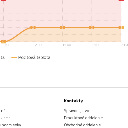
2
2
2
2
0
9:00
12:00
15:00
18:00
21:
ota
Pocitová teplota
a
Kontakty
 nás
Spravodajstvo
eklama
Produktové oddelenie
 podmienky
Obchodné oddelenie