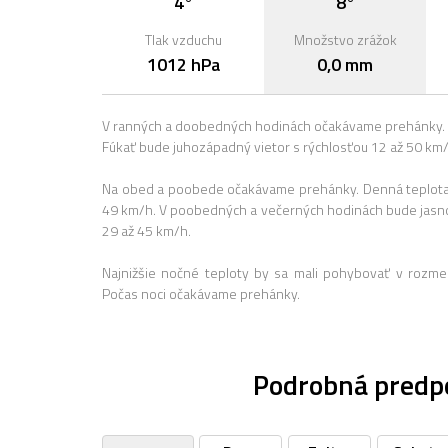
4°
8°
Tlak vzduchu
Množstvo zrážok
1012 hPa
0,0 mm
V ranných a doobedných hodinách očakávame prehánky. T
Fúkať bude juhozápadný vietor s rýchlosťou 12 až 50 km/
Na obed a poobede očakávame prehánky. Denná teplota na
49 km/h. V poobedných a večerných hodinách bude jasno.
29 až 45 km/h.
Najnižšie nočné teploty by sa mali pohybovať v rozme
Počas noci očakávame prehánky.
Podrobná predp