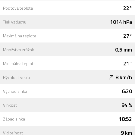
22°
Pocitová teplota
1014 hPa
Tlak vzduchu
27°
Maximálna teplota
0,5 mm
Množstvo zrážok
21°
Minimálna teplota
8 km/h
Rýchlosť vetra
6:20
Východ slnka
94 %
Vlhkosť
18:52
Západ slnka
9 km
Viditeľnosť