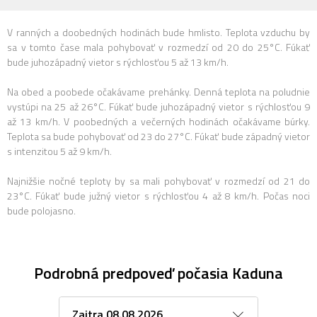
V ranných a doobedných hodinách bude hmlisto. Teplota vzduchu by
sa v tomto čase mala pohybovať v rozmedzí od 20 do 25°C. Fúkať
bude juhozápadný vietor s rýchlosťou 5 až 13 km/h.
Na obed a poobede očakávame prehánky. Denná teplota na poludnie
vystúpi na 25 až 26°C. Fúkať bude juhozápadný vietor s rýchlosťou 9
až 13 km/h. V poobedných a večerných hodinách očakávame búrky.
Teplota sa bude pohybovať od 23 do 27°C. Fúkať bude západný vietor
s intenzitou 5 až 9 km/h.
Najnižšie nočné teploty by sa mali pohybovať v rozmedzí od 21 do
23°C. Fúkať bude južný vietor s rýchlosťou 4 až 8 km/h. Počas noci
bude polojasno.
Podrobná predpoveď počasia Kaduna