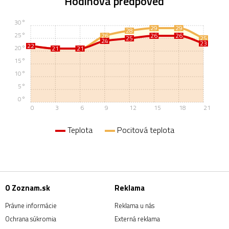
Hodinová predpoveď
30°
29
29
28
25°
26
26
26
25
25
24
23
22
22
20°
21
21
21
21
15°
10°
5°
0°
0
3
6
9
12
15
18
21
Teplota
Pocitová teplota
O Zoznam.sk
Reklama
Právne informácie
Reklama u nás
Ochrana súkromia
Externá reklama