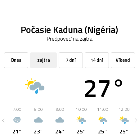
Počasie Kaduna (Nigéria)
Predpoveď na zajtra
Dnes
zajtra
7 dní
14 dní
Víkend
27°
7:00
8:00
9:00
10:00
11:00
12:00
21°
23°
24°
25°
25°
25°