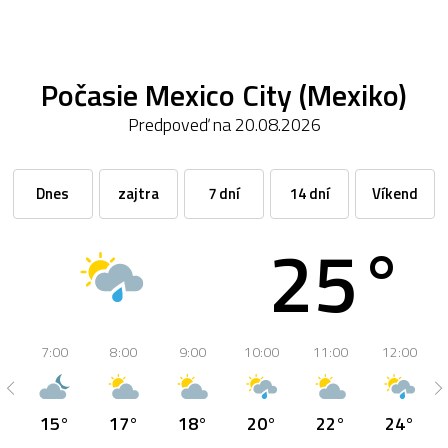
Počasie Mexico City (Mexiko)
Predpoveď na 20.08.2026
Dnes
zajtra
7 dní
14 dní
Víkend
25°
7:00
8:00
9:00
10:00
11:00
12:00
15°
17°
18°
20°
22°
24°