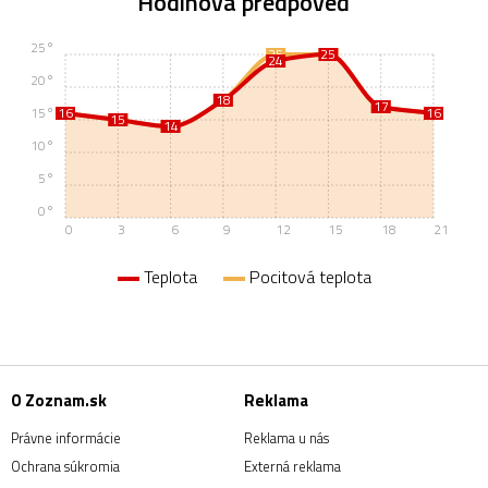
Hodinová predpoveď
25°
25
25
25
24
20°
18
18
17
17
15°
16
16
16
16
15
15
14
14
10°
5°
0°
0
3
6
9
12
15
18
21
Teplota
Pocitová teplota
O Zoznam.sk
Reklama
Právne informácie
Reklama u nás
Ochrana súkromia
Externá reklama