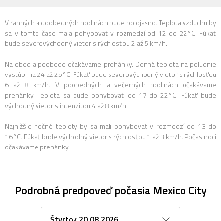
V ranných a doobedných hodinách bude polojasno. Teplota vzduchu by
sa v tomto čase mala pohybovať v rozmedzí od 12 do 22°C. Fúkať
bude severovýchodný vietor s rýchlosťou 2 až 5 km/h.
Na obed a poobede očakávame prehánky. Denná teplota na poludnie
vystúpi na 24 až 25°C. Fúkať bude severovýchodný vietor s rýchlosťou
6 až 8 km/h. V poobedných a večerných hodinách očakávame
prehánky. Teplota sa bude pohybovať od 17 do 22°C. Fúkať bude
východný vietor s intenzitou 4 až 8 km/h.
Najnižšie nočné teploty by sa mali pohybovať v rozmedzí od 13 do
16°C. Fúkať bude východný vietor s rýchlosťou 1 až 3 km/h. Počas noci
očakávame prehánky.
Podrobná predpoveď počasia Mexico City