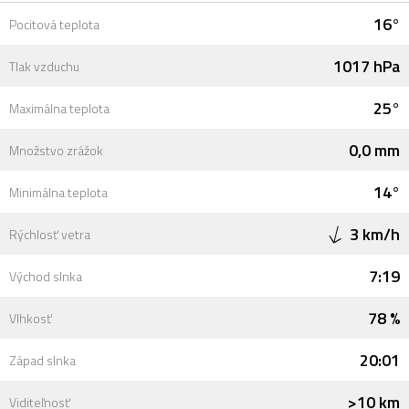
16°
Pocitová teplota
1017 hPa
Tlak vzduchu
25°
Maximálna teplota
0,0 mm
Množstvo zrážok
14°
Minimálna teplota
3 km/h
Rýchlosť vetra
7:19
Východ slnka
78 %
Vlhkosť
20:01
Západ slnka
>10 km
Viditeľnosť