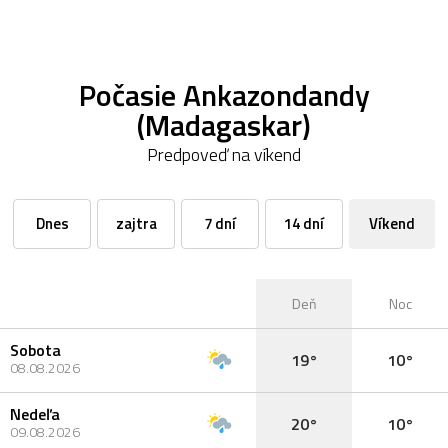
Počasie Ankazondandy
(Madagaskar)
Predpoveď na víkend
Dnes
zajtra
7 dní
14 dní
Víkend
Deň
Noc
Sobota
19°
10°
08.08.2026
Nedeľa
20°
10°
09.08.2026