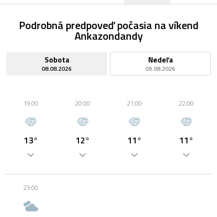
Podrobná predpoveď počasia na víkend
Ankazondandy
Sobota
Nedeľa
08.08.2026
09.08.2026
19:00
20:00
21:00
22:00
13°
12°
11°
11°
23:00