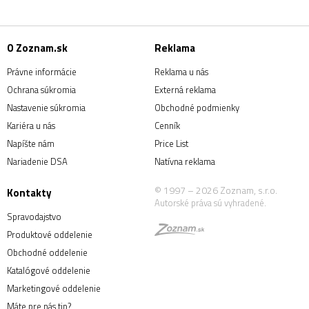
O Zoznam.sk
Reklama
Právne informácie
Reklama u nás
Ochrana súkromia
Externá reklama
Nastavenie súkromia
Obchodné podmienky
Kariéra u nás
Cenník
Napíšte nám
Price List
Nariadenie DSA
Natívna reklama
© 1997 – 2026 Zoznam, s.r.o.
Kontakty
Autorské práva sú vyhradené.
Spravodajstvo
Produktové oddelenie
Obchodné oddelenie
Katalógové oddelenie
Marketingové oddelenie
Máte pre nás tip?