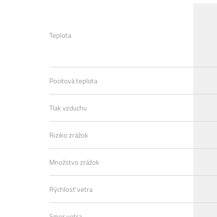
Teplota
Pocitová teplota
Tlak vzduchu
Riziko zrážok
Množstvo zrážok
Rýchlosť vetra
Smer vetra