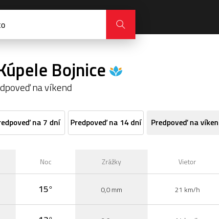
Kúpele Bojnice
dpoveď na víkend
redpoveď na 7 dní
Predpoveď na 14 dní
Predpoveď na víken
Noc
Zrážky
Vietor
15°
0,0 mm
21 km/h