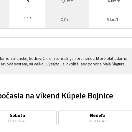
13°
0,0 mm
14 km/h
11°
0,0 mm
8 km/h
rvový systém, sú veľkou výsadou aj okolité lesy pohoria Malá Magura.
očasia na víkend Kúpele Bojnice
Sobota
Nedeľa
08.08.2026
09.08.2026