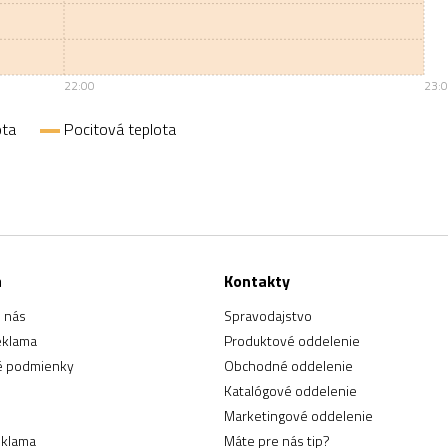
22:00
23:
ota
Pocitová teplota
a
Kontakty
 nás
Spravodajstvo
eklama
Produktové oddelenie
 podmienky
Obchodné oddelenie
Katalógové oddelenie
Marketingové oddelenie
eklama
Máte pre nás tip?