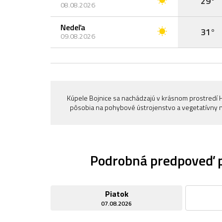
29°
08.08.2026
Nedeľa
31°
09.08.2026
Kúpele Bojnice sa nachádzajú v krásnom prostredí Hornonitrianskej kotliny. Okrem termálnych prameňov, ktoré blahodarne
pôsobia na pohybové ústrojenstvo a vegetatívny ne
Podrobná predpoveď p
Piatok
07.08.2026