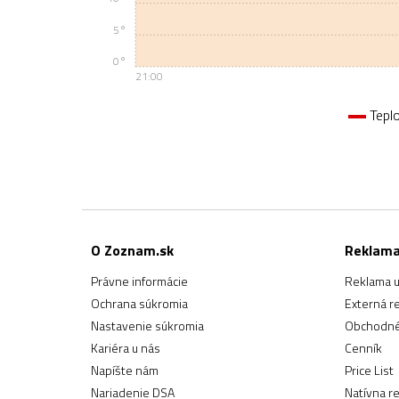
5°
0°
21:00
Tepl
O Zoznam.sk
Reklam
Právne informácie
Reklama u
Ochrana súkromia
Externá r
Nastavenie súkromia
Obchodné
Kariéra u nás
Cenník
Napíšte nám
Price List
Nariadenie DSA
Natívna r