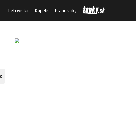
Letoviská
Kúpele
Pranostiky
d