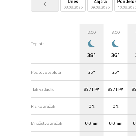
Dnes
Zajtra
Pondelo
08.08.2026
09.08.2026
10.08.202
0:00
3:00
Teplota
38°
36°
Pocitová teplota
36°
35°
Tlak vzduchu
997 hPA
997 hPA
9
Riziko zrážok
0 %
0 %
Množstvo zrážok
0,0 mm
0,0 mm
0