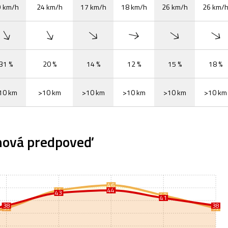
9 km/h
24 km/h
17 km/h
18 km/h
26 km/h
26 km/
31 %
20 %
14 %
12 %
15 %
18 %
10 km
>10 km
>10 km
>10 km
>10 km
>10 km
nová predpoveď
46
44
44
43
42
41
38
38
37
37