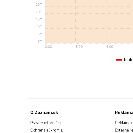
25°
20°
15°
10°
5°
0°
0:00
3:00
6:00
Tepl
O Zoznam.sk
Reklam
Právne informácie
Reklama u
Ochrana súkromia
Externá r