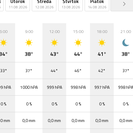
k
Utorok
Streda
Štvrtok
Piatok
Sobota
6
11.08.2026
12.08.2026
13.08.2026
14.08.2026
15.08.2026
6:00
9:00
12:00
15:00
18:00
21:00
34°
38°
43°
44°
41°
38°
33°
37°
44°
46°
42°
37°
99 hPA
1000 hPA
999 hPA
998 hPA
997 hPA
998 hP
0 %
0 %
0 %
0 %
0 %
0 %
,0 mm
0,0 mm
0,0 mm
0,0 mm
0,0 mm
0,0 mm