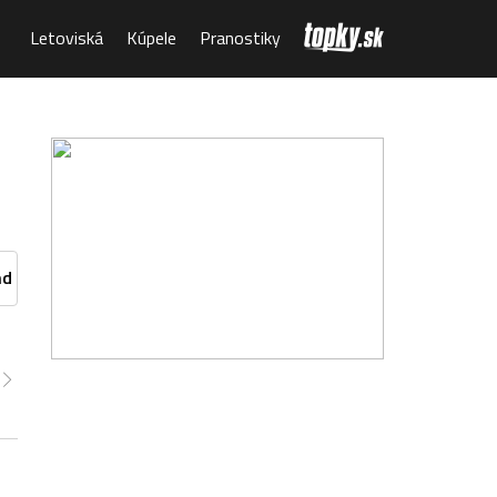
Letoviská
Kúpele
Pranostiky
nd
:00
14:00
15:00
16:00
17:00
18:00
19:00
3°
44°
44°
43°
42°
41°
40°