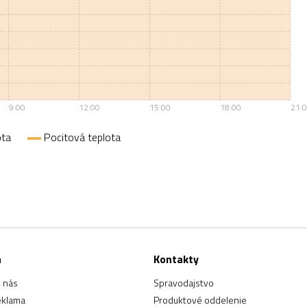
9:00
12:00
15:00
18:00
21:
ota
Pocitová teplota
a
Kontakty
 nás
Spravodajstvo
eklama
Produktové oddelenie