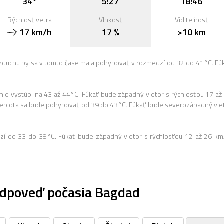
34°
5:27
18:46
Rýchlosť vetra
Vlhkosť
Viditeľnosť
17 km/h
17 %
>10 km
zduchu by sa v tomto čase mala pohybovať v rozmedzí od 32 do 41°C. Fú
ie vystúpi na 43 až 44°C. Fúkať bude západný vietor s rýchlosťou 17 až
Teplota sa bude pohybovať od 39 do 43°C. Fúkať bude severozápadný vie
dzí od 33 do 38°C. Fúkať bude západný vietor s rýchlosťou 12 až 26 km
dpoveď počasia Bagdad