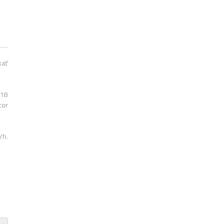
kať
 18
tor
/h.