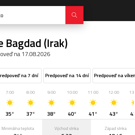
e Bagdad (Irak)
oveď na 17.08.2026
redpoveď na 7 dní
Predpoveď na 14 dní
Predpoveď na víke
7:00
8:00
9:00
10:00
11:00
12:00
13
35°
37°
38°
40°
41°
43°
4
Minimálna teplota
Východ slnka
Západ slnka