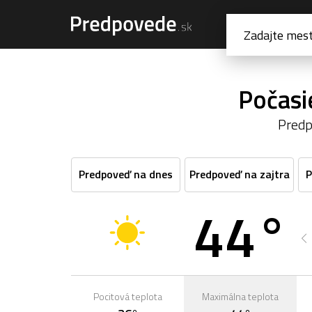
Počasi
Predp
Predpoveď na dnes
Predpoveď na zajtra
P
44°
1:00
2:00
3:00
4:00
5:00
6:00
37°
36°
36°
35°
34°
34°
Pocitová teplota
Maximálna teplota