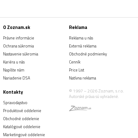
O Zoznam.sk
Reklama
Právne informácie
Reklama u nás
Ochrana súkromia
Externá reklama
Nastavenie súkromia
Obchodné podmienky
Kariéra u nás
Cenník
Napíšte nám
Price List
Nariadenie DSA
Natívna reklama
© 1997 – 2026 Zoznam, s.r.o.
Kontakty
Autorské práva sú vyhradené.
Spravodajstvo
Produktové oddelenie
Obchodné oddelenie
Katalógové oddelenie
Marketingové oddelenie