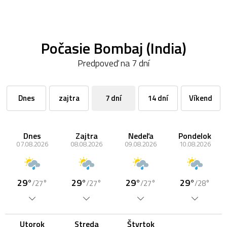
Počasie Bombaj (India)
Predpoveď na 7 dní
Dnes
zajtra
7 dní
14 dní
Víkend
Dnes
Zajtra
Nedeľa
Pondelok
07.08.2026
08.08.2026
09.08.2026
10.08.2026
29°
29°
29°
29°
/27°
/27°
/27°
/28°
Utorok
Streda
Štvrtok