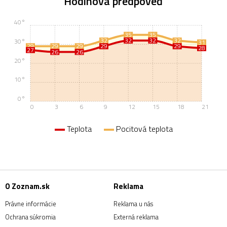
Hodinová predpoveď
40°
35
35
32
32
32
32
30°
31
29
29
29
29
29
28
27
26
26
20°
10°
0°
0
3
6
9
12
15
18
21
Teplota
Pocitová teplota
O Zoznam.sk
Reklama
Právne informácie
Reklama u nás
Ochrana súkromia
Externá reklama