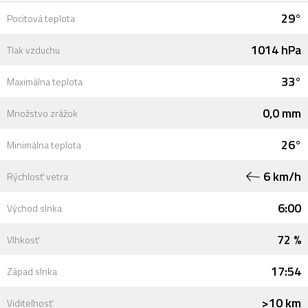
29°
Pocitová teplota
1014 hPa
Tlak vzduchu
33°
Maximálna teplota
0,0 mm
Množstvo zrážok
26°
Minimálna teplota
6 km/h
Rýchlosť vetra
6:00
Východ slnka
72 %
Vlhkosť
17:54
Západ slnka
>10 km
Viditeľnosť