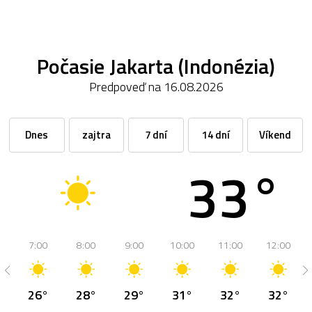
Počasie Jakarta (Indonézia)
Predpoveď na 16.08.2026
Dnes
zajtra
7 dní
14 dní
Víkend
33°
7:00
8:00
9:00
10:00
11:00
12:00
26°
28°
29°
31°
32°
32°