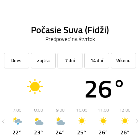
Počasie Suva (Fidži)
Predpoveď na štvrtok
Dnes
zajtra
7 dní
14 dní
Víkend
26°
7:00
8:00
9:00
10:00
11:00
12:00
22°
23°
24°
25°
26°
26°