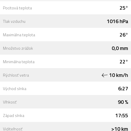
25°
Pocitová teplota
1016 hPa
Tlak vzduchu
26°
Maximálna teplota
0,0 mm
Množstvo zrážok
22°
Minimálna teplota
10 km/h
Rýchlosť vetra
6:27
Východ slnka
90 %
Vlhkosť
17:55
Západ slnka
>10 km
Viditeľnosť