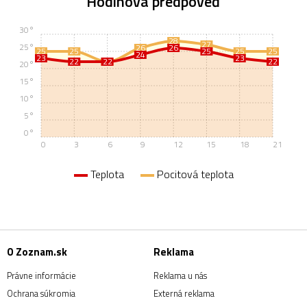
Hodinová predpoveď
30°
28
27
25°
26
26
25
25
25
25
25
24
23
23
22
22
22
22
20°
15°
10°
5°
0°
0
3
6
9
12
15
18
21
Teplota
Pocitová teplota
O Zoznam.sk
Reklama
Právne informácie
Reklama u nás
Ochrana súkromia
Externá reklama