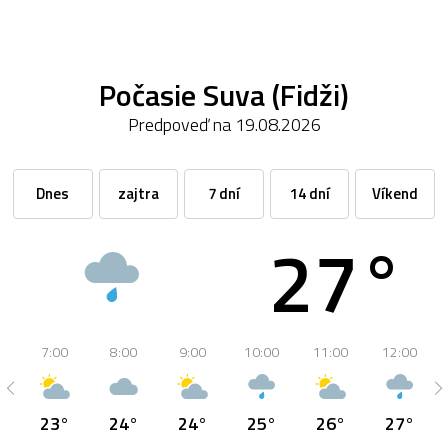
Počasie Suva (Fidži)
Predpoveď na 19.08.2026
Dnes
zajtra
7 dní
14 dní
Víkend
27°
7:00
8:00
9:00
10:00
11:00
12:00
23°
24°
24°
25°
26°
27°