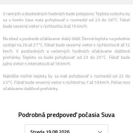
V ranných a doobedných hodinách bude polojasno. Teplota vzduchu by
sa v tomto čase mala pohybovať v rozmedzí od 23 do 26°C. Fúkať
bude severný vietor s rýchlosťou 9 až 15 km/h.
Na obed a poobede očakávame slabý dážď. Denná teplota na poludnie
vystúpi na 26 až 27°C. Fúkať bude severný vietor s rýchlosťou 8 až 12
km/h. V poobedných a večerných hodinách očakávame dažďové
prehánky. Teplota sa bude pohybovať od 23 do 25°C. Fúkať bude
južný vietor s intenzitou 8 až 16 km/h.
Najnižšie nočné teploty by sa mali pohybovať v rozmedzí od 22 do
23°C. Fúkať bude severný vietor s rýchlosťou 7 až 19 km/h. Počas noci
očakávame dažďové prehánky.
Podrobná predpoveď počasia Suva