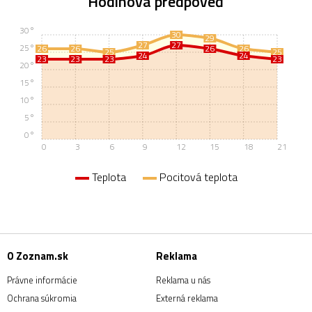
Hodinová predpoveď
30°
30
29
27
27
25°
26
26
26
26
25
25
24
24
23
23
23
23
20°
15°
10°
5°
0°
0
3
6
9
12
15
18
21
Teplota
Pocitová teplota
O Zoznam.sk
Reklama
Právne informácie
Reklama u nás
Ochrana súkromia
Externá reklama