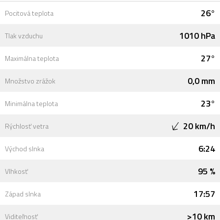
26°
Pocitová teplota
1010 hPa
Tlak vzduchu
27°
Maximálna teplota
0,0 mm
Množstvo zrážok
23°
Minimálna teplota
20 km/h
Rýchlosť vetra
6:24
Východ slnka
95 %
Vlhkosť
17:57
Západ slnka
>10 km
Viditeľnosť