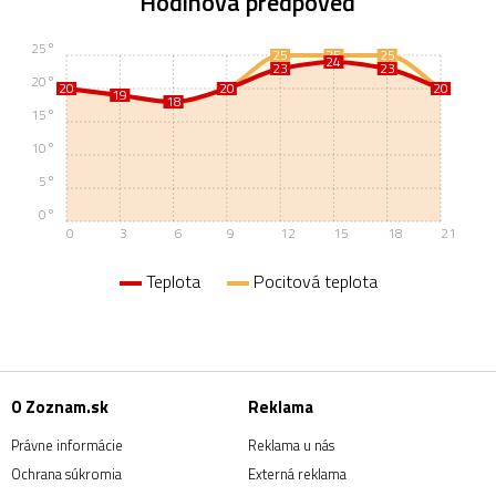
Hodinová predpoveď
25°
25
25
25
24
23
23
20°
20
20
20
20
20
20
19
19
18
18
15°
10°
5°
0°
0
3
6
9
12
15
18
21
Teplota
Pocitová teplota
O Zoznam.sk
Reklama
Právne informácie
Reklama u nás
Ochrana súkromia
Externá reklama