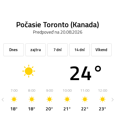
Počasie Toronto (Kanada)
Predpoveď na 20.08.2026
Dnes
zajtra
7 dní
14 dní
Víkend
24°
7:00
8:00
9:00
10:00
11:00
12:00
18°
18°
20°
21°
22°
23°