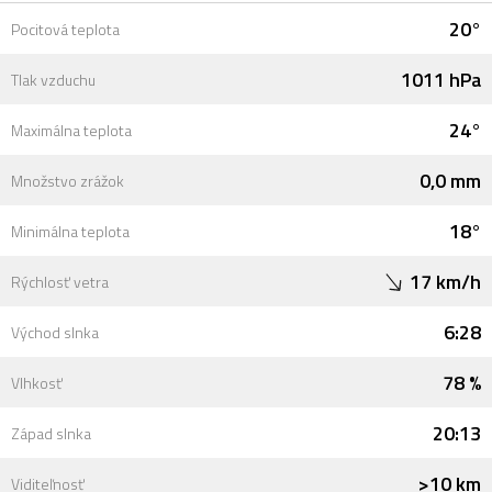
20°
Pocitová teplota
1011 hPa
Tlak vzduchu
24°
Maximálna teplota
0,0 mm
Množstvo zrážok
18°
Minimálna teplota
17 km/h
Rýchlosť vetra
6:28
Východ slnka
78 %
Vlhkosť
20:13
Západ slnka
>10 km
Viditeľnosť