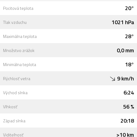
20°
Pocitová teplota
1021 hPa
Tlak vzduchu
28°
Maximálna teplota
0,0 mm
Množstvo zrážok
18°
Minimálna teplota
9 km/h
Rýchlosť vetra
6:24
Východ slnka
56 %
Vlhkosť
20:18
Západ slnka
>10 km
Viditeľnosť