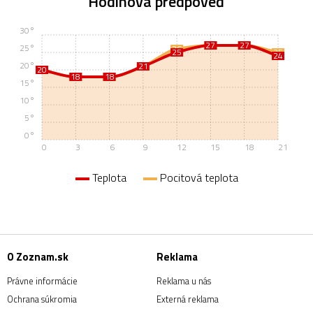
Hodinová predpoveď
30°
27
27
27
27
25°
26
25
25
24
20°
21
21
20
20
18
18
18
18
15°
10°
5°
0°
0
3
6
9
12
15
18
21
Teplota
Pocitová teplota
O Zoznam.sk
Reklama
Právne informácie
Reklama u nás
Ochrana súkromia
Externá reklama