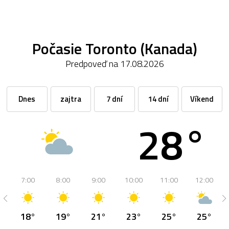
Počasie Toronto (Kanada)
Predpoveď na 17.08.2026
Dnes
zajtra
7 dní
14 dní
Víkend
28°
7:00
8:00
9:00
10:00
11:00
12:00
18°
19°
21°
23°
25°
25°