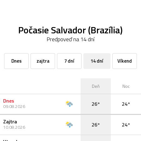
Počasie Salvador (Brazília)
Predpoveď na 14 dní
Dnes
zajtra
7 dní
14 dní
Víkend
Deň
Noc
Dnes
26°
24°
09.08.2026
Zajtra
26°
24°
10.08.2026