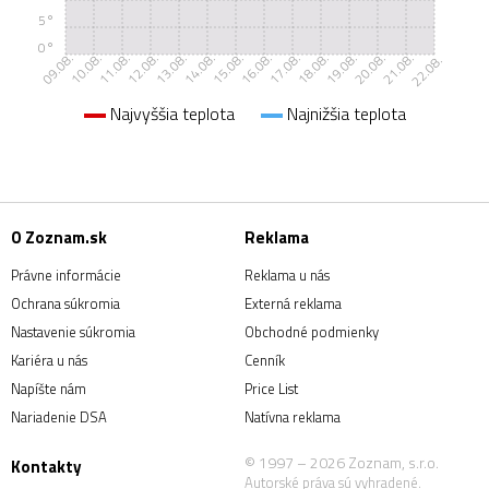
5°
0°
09.08.
10.08.
11.08.
12.08.
13.08.
14.08.
15.08.
16.08.
17.08.
18.08.
19.08.
20.08.
21.08.
22.08.
Najvyššia teplota
Najnižšia teplota
O Zoznam.sk
Reklama
Právne informácie
Reklama u nás
Ochrana súkromia
Externá reklama
Nastavenie súkromia
Obchodné podmienky
Kariéra u nás
Cenník
Napíšte nám
Price List
Nariadenie DSA
Natívna reklama
© 1997 – 2026 Zoznam, s.r.o.
Kontakty
Autorské práva sú vyhradené.