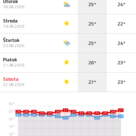
Utorok
25°
24°
18.08.2026
Streda
25°
22°
19.08.2026
Štvrtok
25°
24°
20.08.2026
Piatok
26°
23°
21.08.2026
Sobota
27°
23°
22.08.2026
30°
27
27
25°
26
26
26
26
26
26
25
25
25
25
25
25
24
24
24
24
24
24
24
24
24
23
23
23
22
22
20°
15°
10°