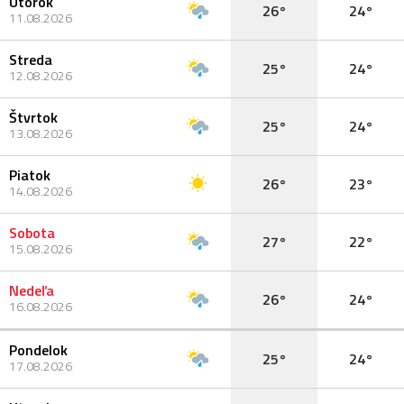
Utorok
26°
24°
11.08.2026
Streda
25°
24°
12.08.2026
Štvrtok
25°
24°
13.08.2026
Piatok
26°
23°
14.08.2026
Sobota
27°
22°
15.08.2026
Nedeľa
26°
24°
16.08.2026
Pondelok
25°
24°
17.08.2026