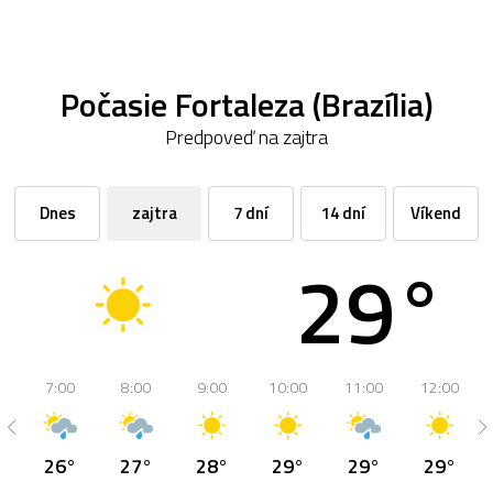
Počasie Fortaleza (Brazília)
Predpoveď na zajtra
Dnes
zajtra
7 dní
14 dní
Víkend
29°
7:00
8:00
9:00
10:00
11:00
12:00
26°
27°
28°
29°
29°
29°