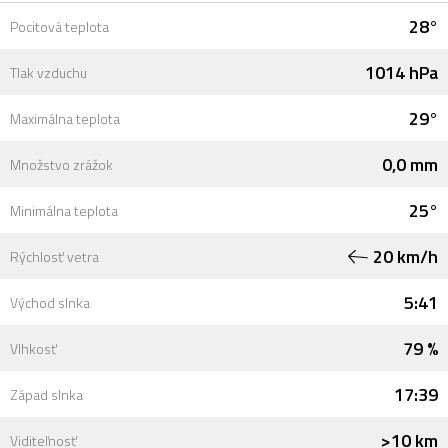
28°
Pocitová teplota
1014 hPa
Tlak vzduchu
29°
Maximálna teplota
0,0 mm
Množstvo zrážok
25°
Minimálna teplota
20 km/h
Rýchlosť vetra
5:41
Východ slnka
79 %
Vlhkosť
17:39
Západ slnka
>10 km
Viditeľnosť