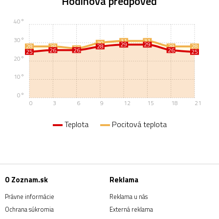
Hodinová predpoveď
40°
30°
31
31
30
29
29
28
28
28
28
28
27
26
26
26
25
25
20°
10°
0°
0
3
6
9
12
15
18
21
Teplota
Pocitová teplota
O Zoznam.sk
Reklama
Právne informácie
Reklama u nás
Ochrana súkromia
Externá reklama