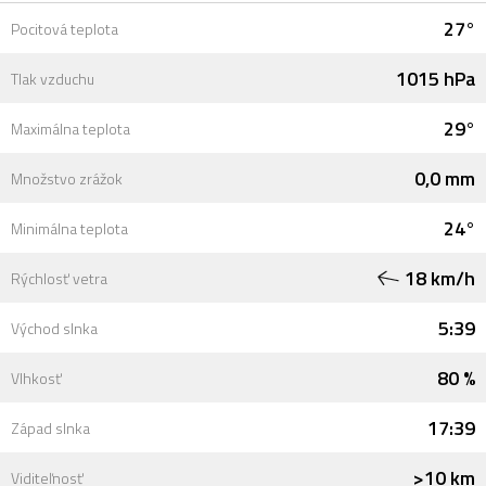
27°
Pocitová teplota
1015 hPa
Tlak vzduchu
29°
Maximálna teplota
0,0 mm
Množstvo zrážok
24°
Minimálna teplota
18 km/h
Rýchlosť vetra
5:39
Východ slnka
80 %
Vlhkosť
17:39
Západ slnka
>10 km
Viditeľnosť