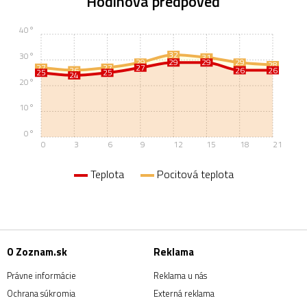
Hodinová predpoveď
40°
32
30°
31
29
29
29
29
28
27
27
27
26
26
26
25
25
24
20°
10°
0°
0
3
6
9
12
15
18
21
Teplota
Pocitová teplota
O Zoznam.sk
Reklama
Právne informácie
Reklama u nás
Ochrana súkromia
Externá reklama