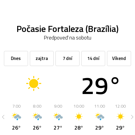
Počasie Fortaleza (Brazília)
Predpoveď na sobotu
Dnes
zajtra
7 dní
14 dní
Víkend
29°
7:00
8:00
9:00
10:00
11:00
12:00
26°
26°
27°
28°
29°
29°