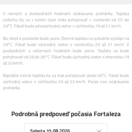
V ranných a doobedných hodinách očakávame prehánky. Teplota
vzduchu by sa v tomto čase mala pohybovať v rozmedzí od 25 do
29°C. Fúkať bude juhovýchodný vietor s rýchlosťou 19 až 21 km/h.
Na obed a poobede bude jasno. Denná teplota na poludnie vystúpi na
29°C. Fúkať bude východný vietor s rýchlosťou 20 až 21 km/h. V
poobedných a večerných hodinách bude jasno. Teplota sa bude
pohybovať od 26 do 28°C. Fúkať bude východný vietor s intenzitou 19
až 20 km/h.
Najnižšie nočné teploty by sa mali pohybovať okolo 26°C. Fúkať bude
východný vietor s rýchlosťou 20 až 23 km/h. Počas noci očakávame
prehánky.
Podrobná predpoveď počasia Fortaleza