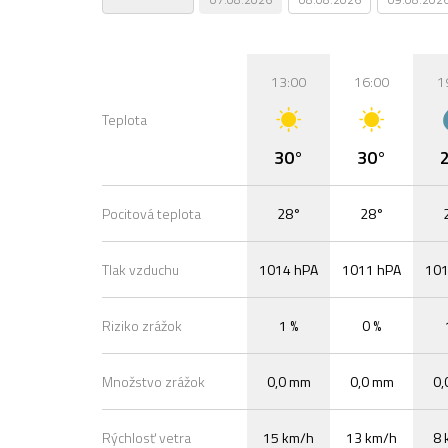
13:00
16:00
1
Teplota
30°
30°
Pocitová teplota
28°
28°
Tlak vzduchu
1014 hPA
1011 hPA
101
Riziko zrážok
1 %
0 %
Množstvo zrážok
0,0 mm
0,0 mm
0,
Rýchlosť vetra
15 km/h
13 km/h
8 