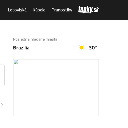
Letoviská
Kúpele
Pranostiky
Posledné hľadané miesta
Brazília
30°
:00
21:00
22:00
23:00
0:00
1:00
2:00
3°
23°
23°
22°
22°
22°
21°