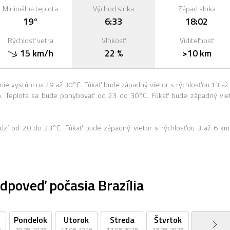
Minimálna teplota
Východ slnka
Západ slnka
19°
6:33
18:02
Rýchlosť vetra
Vlhkosť
Viditeľnosť
15 km/h
22 %
>10 km
ie vystúpi na 29 až 30°C. Fúkať bude západný vietor s rýchlosťou 13 až
. Teplota sa bude pohybovať od 23 do 30°C. Fúkať bude západný vie
dzí od 20 do 23°C. Fúkať bude západný vietor s rýchlosťou 3 až 6 km
dpoveď počasia Brazília
Pondelok
Utorok
Streda
Štvrtok
Piatok
6
10.08.2026
11.08.2026
12.08.2026
13.08.2026
14.08.2026