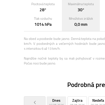
Pocitová teplota
Maximálna teplota
28°
30°
Tlak vzduchu
Množstvo zrážok
1014 hPa
0,0 mm
Na obed a poobede bude jasno. Denná teplota na poludn
km/h. V poobedných a večerných hodinách bude jasno
s intenzitou 6 až 13 km/h.
Najnižšie nočné teploty by sa mali pohybovať v rozme
Počas noci bude jasno.
Podrobná pre
Dnes
Zajtra
Nedeľa
07.08.2026
08.08.2026
09.08.202