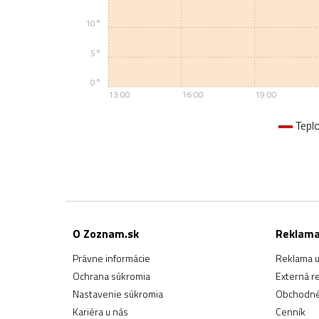
10°
5°
0°
13:00
16:00
19:00
Tepl
O Zoznam.sk
Reklam
Právne informácie
Reklama u
Ochrana súkromia
Externá r
Nastavenie súkromia
Obchodné
Kariéra u nás
Cenník