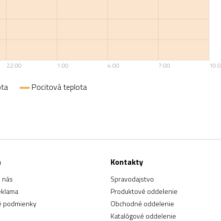
22:00
1:00
4:00
7:00
10:
ota
Pocitová teplota
a
Kontakty
 nás
Spravodajstvo
eklama
Produktové oddelenie
 podmienky
Obchodné oddelenie
Katalógové oddelenie