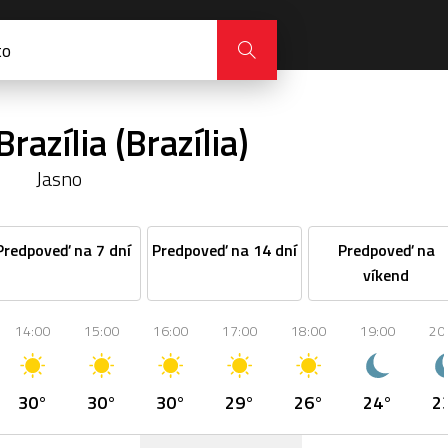
razília (Brazília)
Jasno
Predpoveď na 7 dní
Predpoveď na 14 dní
Predpoveď na
víkend
14:00
15:00
16:00
17:00
18:00
19:00
20
30°
30°
30°
29°
26°
24°
2