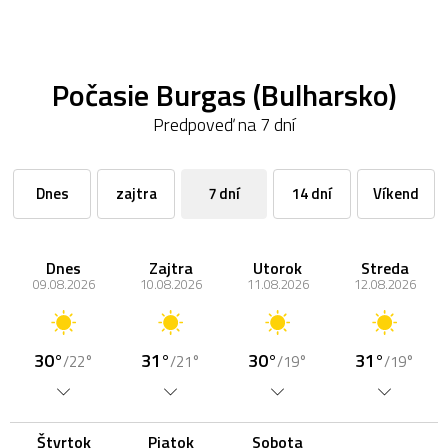
Počasie Burgas (Bulharsko)
Predpoveď na 7 dní
Dnes
zajtra
7 dní
14 dní
Víkend
Dnes
Zajtra
Utorok
Streda
09.08.2026
10.08.2026
11.08.2026
12.08.2026
30°
31°
30°
31°
/22°
/21°
/19°
/19°
Štvrtok
Piatok
Sobota