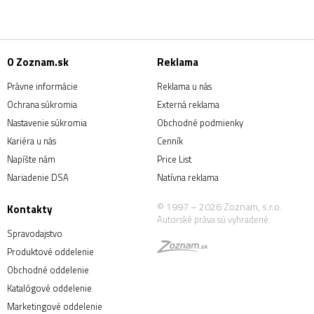
O Zoznam.sk
Reklama
Právne informácie
Reklama u nás
Ochrana súkromia
Externá reklama
Nastavenie súkromia
Obchodné podmienky
Kariéra u nás
Cenník
Napíšte nám
Price List
Nariadenie DSA
Natívna reklama
© 1997 – 2026 Zoznam, s.r.o.
Kontakty
Autorské práva sú vyhradené.
Spravodajstvo
Produktové oddelenie
Obchodné oddelenie
Katalógové oddelenie
Marketingové oddelenie