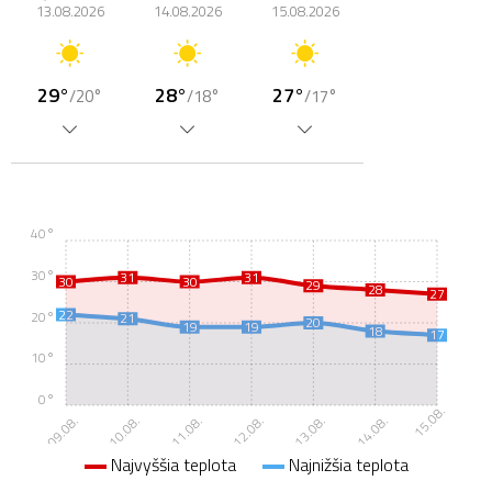
13.08.2026
14.08.2026
15.08.2026
29°
28°
27°
/20°
/18°
/17°
40°
30°
31
31
30
30
29
28
27
22
20°
21
20
19
19
18
17
10°
0°
15.08.
09.08.
10.08.
11.08.
12.08.
13.08.
14.08.
Najvyššia teplota
Najnižšia teplota