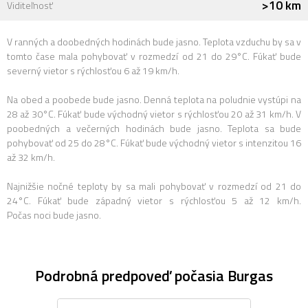
>10 km
Viditeľnosť
V ranných a doobedných hodinách bude jasno. Teplota vzduchu by sa v
tomto čase mala pohybovať v rozmedzí od 21 do 29°C. Fúkať bude
severný vietor s rýchlosťou 6 až 19 km/h.
Na obed a poobede bude jasno. Denná teplota na poludnie vystúpi na
28 až 30°C. Fúkať bude východný vietor s rýchlosťou 20 až 31 km/h. V
poobedných a večerných hodinách bude jasno. Teplota sa bude
pohybovať od 25 do 28°C. Fúkať bude východný vietor s intenzitou 16
až 32 km/h.
Najnižšie nočné teploty by sa mali pohybovať v rozmedzí od 21 do
24°C. Fúkať bude západný vietor s rýchlosťou 5 až 12 km/h.
Počas noci bude jasno.
Podrobná predpoveď počasia Burgas