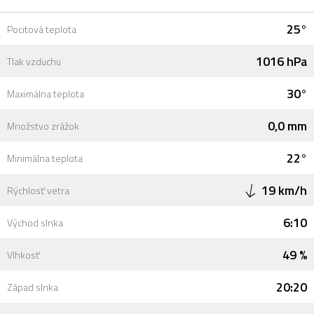
25°
Pocitová teplota
1016 hPa
Tlak vzduchu
30°
Maximálna teplota
0,0 mm
Množstvo zrážok
22°
Minimálna teplota
19 km/h
Rýchlosť vetra
6:10
Východ slnka
49 %
Vlhkosť
20:20
Západ slnka