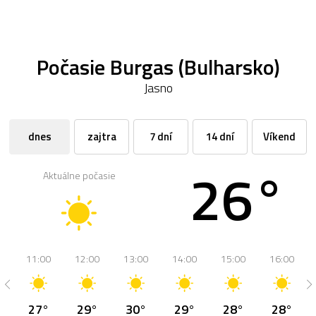
Počasie Burgas (Bulharsko)
Jasno
dnes
zajtra
7 dní
14 dní
Víkend
26°
Aktuálne počasie
11:00
12:00
13:00
14:00
15:00
16:00
27°
29°
30°
29°
28°
28°