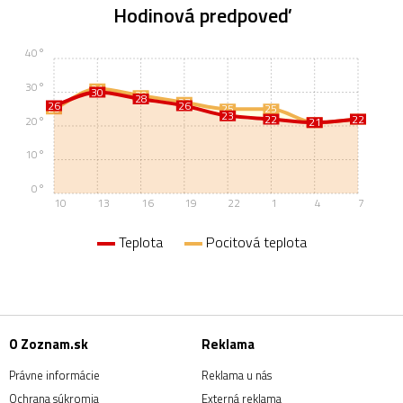
Hodinová predpoveď
40°
30°
31
30
29
28
27
26
26
25
25
25
23
22
22
22
20°
21
21
10°
0°
10
13
16
19
22
1
4
7
Teplota
Pocitová teplota
O Zoznam.sk
Reklama
Právne informácie
Reklama u nás
Ochrana súkromia
Externá reklama