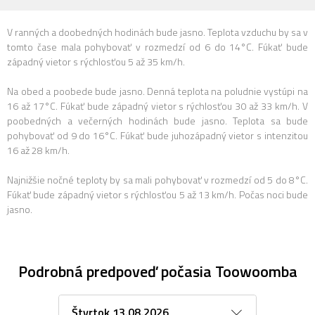
V ranných a doobedných hodinách bude jasno. Teplota vzduchu by sa v
tomto čase mala pohybovať v rozmedzí od 6 do 14°C. Fúkať bude
západný vietor s rýchlosťou 5 až 35 km/h.
Na obed a poobede bude jasno. Denná teplota na poludnie vystúpi na
16 až 17°C. Fúkať bude západný vietor s rýchlosťou 30 až 33 km/h. V
poobedných a večerných hodinách bude jasno. Teplota sa bude
pohybovať od 9 do 16°C. Fúkať bude juhozápadný vietor s intenzitou
16 až 28 km/h.
Najnižšie nočné teploty by sa mali pohybovať v rozmedzí od 5 do 8°C.
Fúkať bude západný vietor s rýchlosťou 5 až 13 km/h. Počas noci bude
jasno.
Podrobná predpoveď počasia Toowoomba