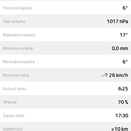
6°
Pocitová teplota
1017 hPa
Tlak vzduchu
17°
Maximálna teplota
0,0 mm
Množstvo zrážok
6°
Minimálna teplota
26 km/h
Rýchlosť vetra
6:25
Východ slnka
70 %
Vlhkosť
17:30
Západ slnka
>10 km
Viditeľnosť