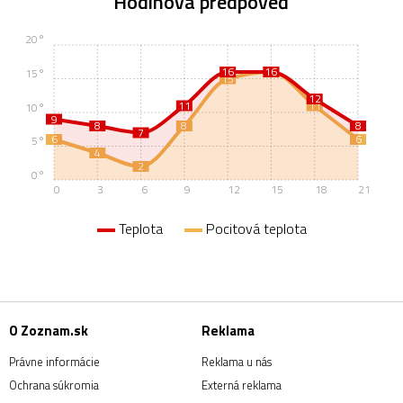
Hodinová predpoveď
20°
16
16
16
15°
15
12
11
11
10°
9
8
8
8
7
6
6
5°
4
2
0°
0
3
6
9
12
15
18
21
Teplota
Pocitová teplota
O Zoznam.sk
Reklama
Právne informácie
Reklama u nás
Ochrana súkromia
Externá reklama