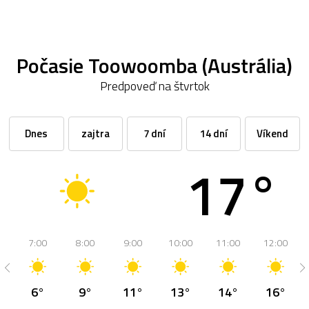
Počasie Toowoomba (Austrália)
Predpoveď na štvrtok
Dnes
zajtra
7 dní
14 dní
Víkend
17°
7:00
8:00
9:00
10:00
11:00
12:00
6°
9°
11°
13°
14°
16°