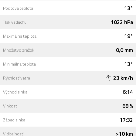
13°
Pocitová teplota
1022 hPa
Tlak vzduchu
19°
Maximálna teplota
0,0 mm
Množstvo zrážok
13°
Minimálna teplota
23 km/h
Rýchlosť vetra
6:14
Východ slnka
68 %
Vlhkosť
17:32
Západ slnka
>10 km
Viditeľnosť