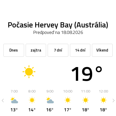
Počasie Hervey Bay (Austrália)
Predpoveď na 18.08.2026
Dnes
zajtra
7 dní
14 dní
Víkend
19°
7:00
8:00
9:00
10:00
11:00
12:00
13°
14°
16°
17°
18°
18°