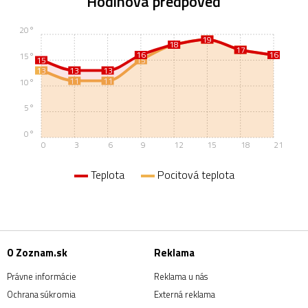
Hodinová predpoveď
20°
19
19
18
18
17
17
16
16
16
15°
15
15
13
13
13
11
11
10°
5°
0°
0
3
6
9
12
15
18
21
Teplota
Pocitová teplota
O Zoznam.sk
Reklama
Právne informácie
Reklama u nás
Ochrana súkromia
Externá reklama