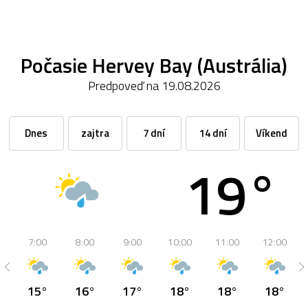
Počasie Hervey Bay (Austrália)
Predpoveď na 19.08.2026
Dnes
zajtra
7 dní
14 dní
Víkend
19°
7:00
8:00
9:00
10:00
11:00
12:00
15°
16°
17°
18°
18°
18°