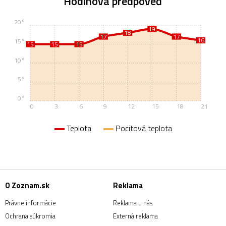
Hodinová predpoveď
20°
19
19
18
18
17
17
17
17
16
16
15°
15
15
15
15
15
15
10°
5°
0°
0
3
6
9
12
15
18
21
Teplota
Pocitová teplota
O Zoznam.sk
Reklama
Právne informácie
Reklama u nás
Ochrana súkromia
Externá reklama