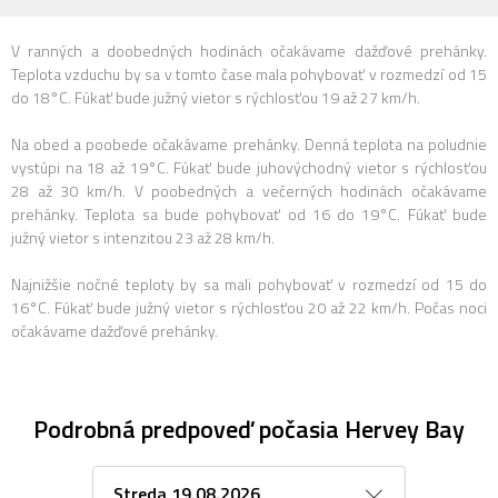
V ranných a doobedných hodinách očakávame dažďové prehánky.
Teplota vzduchu by sa v tomto čase mala pohybovať v rozmedzí od 15
do 18°C. Fúkať bude južný vietor s rýchlosťou 19 až 27 km/h.
Na obed a poobede očakávame prehánky. Denná teplota na poludnie
vystúpi na 18 až 19°C. Fúkať bude juhovýchodný vietor s rýchlosťou
28 až 30 km/h. V poobedných a večerných hodinách očakávame
prehánky. Teplota sa bude pohybovať od 16 do 19°C. Fúkať bude
južný vietor s intenzitou 23 až 28 km/h.
Najnižšie nočné teploty by sa mali pohybovať v rozmedzí od 15 do
16°C. Fúkať bude južný vietor s rýchlosťou 20 až 22 km/h. Počas noci
očakávame dažďové prehánky.
Podrobná predpoveď počasia Hervey Bay