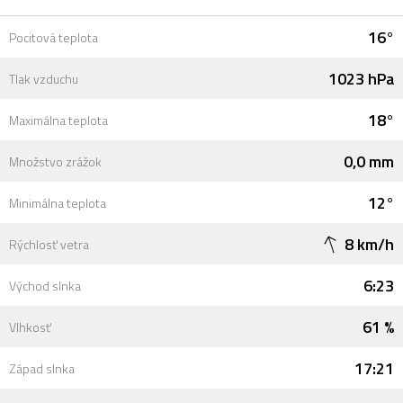
16°
Pocitová teplota
1023 hPa
Tlak vzduchu
18°
Maximálna teplota
0,0 mm
Množstvo zrážok
12°
Minimálna teplota
8 km/h
Rýchlosť vetra
6:23
Východ slnka
61 %
Vlhkosť
17:21
Západ slnka