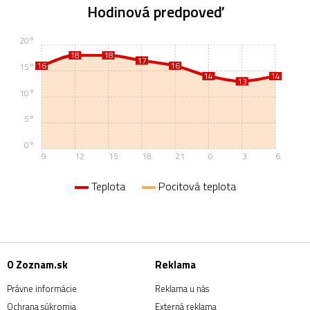
Hodinová predpoveď
20°
18
18
18
18
17
17
16
16
16
16
15°
14
14
14
14
13
13
10°
5°
0°
9
12
15
18
21
0
3
6
Teplota
Pocitová teplota
O Zoznam.sk
Reklama
Právne informácie
Reklama u nás
Ochrana súkromia
Externá reklama