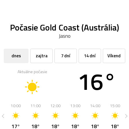
Počasie Gold Coast (Austrália)
Jasno
dnes
zajtra
7 dní
14 dní
Víkend
16°
Aktuálne počasie
10:00
11:00
12:00
13:00
14:00
15:00
17°
18°
18°
18°
18°
18°